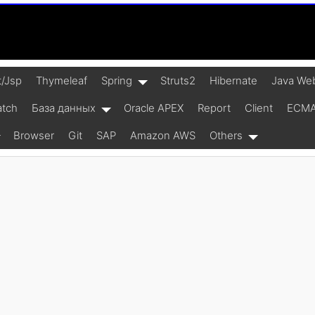
t/Jsp
Thymeleaf
Spring
Struts2
Hibernate
Java Web
atch
База данных
Oracle APEX
Report
Client
ECMAS
Browser
Git
SAP
Amazon AWS
Others