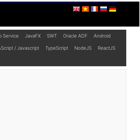
 Service
JavaFX
SWT
Oracle ADF
Android
cript / Javascript
TypeScript
NodeJS
ReactJS