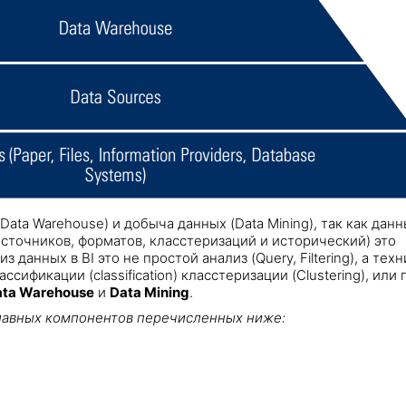
ata Warehouse) и добыча данных (Data Mining), так как дан
сточников, форматов, класстеризаций и исторический) это
анных в BI это не простой анализ (Query, Filtering), а техн
сификации (classification) класстеризации (Clustering), или
ta Warehouse
и
Data Mining
.
главных компонентов перечисленных ниже: