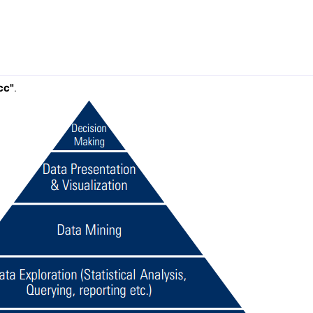
сс"
.