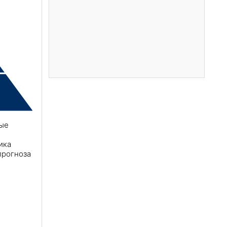
ные
ика
 прогноза