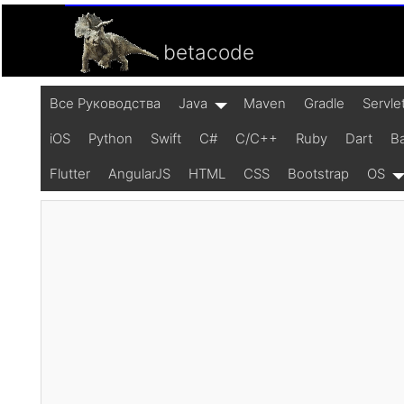
betacode
Все Pуководства
Java
Maven
Gradle
Servle
iOS
Python
Swift
C#
C/C++
Ruby
Dart
B
Flutter
AngularJS
HTML
CSS
Bootstrap
OS