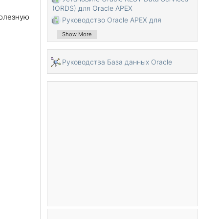
(ORDS) для Oracle APEX
полезную
Руководство Oracle APEX для
начинающих (APEX 5.0)
Show More
Руководство Oracle APEX Tabular Form
Руководство Oracle APEX Master
Руководства База данных Oracle
Details
Пользовательская аутентификация в
Oracle APEX
Руководство Oracle APEX Dynamic
Action
Создание области динамического
содержимого в Oracle APEX (PL/SQL
Dynamic Content)
Что такое Business Intelligence?
Установить Oracle BI 11g