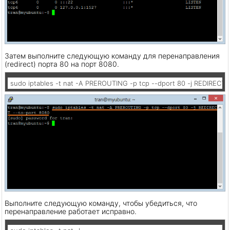
Затем выполните следующую команду для перенаправления
(redirect) порта 80 на порт 8080.
sudo iptables -t nat -A PREROUTING -p tcp --dport 80 -j REDIRECT 
Выполните следующую команду, чтобы убедиться, что
перенаправление работает исправно.