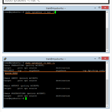
sudo iptables -t nat -L