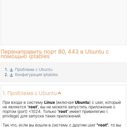
Перенаправить порт 80, 443 в Ubuntu с
помощью iptables
Проблема с Ubuntu
Конфигурация iptables
1. Проблема с Ubuntu
При входе в систему
Linux
(включая
Ubuntu
) с user, который
не является "
root
", вы не можете запустить приложение с
портом (port) <1024. Только "
root
" имеет привилегию (
privilege) для запуска таких приложений.
Так что, если вы вошли в систему с другим user
"root"
, то вы