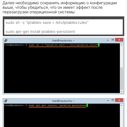
Далее необходимо сохранить информацию о конфигурации
выше, чтобы убедиться, что он имеет эффект после
перезагрузки операционной системы.
sudo sh -c "iptables-save > /etc/iptables.rules"

sudo apt-get install iptables-persistent