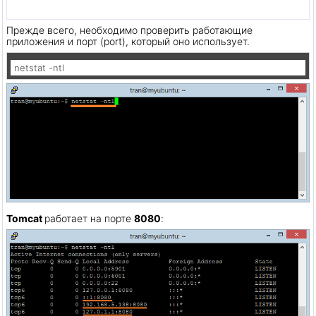
Прежде всего, необходимо проверить работающие
приложения и порт (port), который оно использует.
netstat -ntl
Tomcat
работает на порте
8080
: