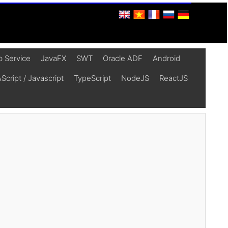
 Service
JavaFX
SWT
Oracle ADF
Android
cript / Javascript
TypeScript
NodeJS
ReactJS