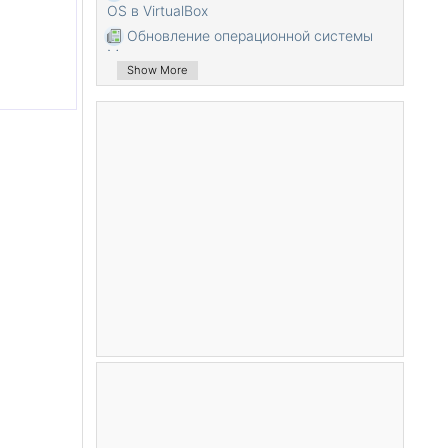
OS в VirtualBox
Обновление операционной системы
Mac
Show More
Установить Java в Mac OS
Установите VirtualBox в Mac OS
Как использовать горячие клавиши
похожие в Windows на виртуальной
машине Mac OS
Lightshot - Скриншот инструмент для
Mac и Windows
Как сделать снимок экрана MacOS
Retina и получить изображение в его
реальном размере?
Программное обеспечение Microsoft
Remote Desktop для Mac OS
Передача файлов между
компьютерами с помощью Cyberduck в
Mac OS
Подключитесь к серверу с помощью
Terminal в Mac OS
Как использовать файл "hosts"?