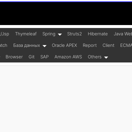
t/Jsp
Thymeleaf
Spring
Struts2
Hibernate
Java Web
atch
База данных
Oracle APEX
Report
Client
ECMAS
Browser
Git
SAP
Amazon AWS
Others