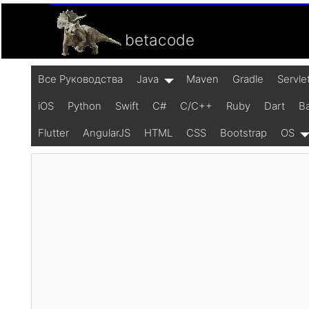
betacode
Все Pуководства
Java
Maven
Gradle
Servle
iOS
Python
Swift
C#
C/C++
Ruby
Dart
B
Flutter
AngularJS
HTML
CSS
Bootstrap
OS