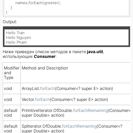
        names.forEach(greeter);

    }

}
Output:
Hello Tran

Hello Nguyen

Hello Pham
Ниже приведен список методов в пакете
java.util
,
использующих
Consumer
:
Modifier
Method and Description
and
Type
void
ArrayList.
forEach
(Consumer<? super E> action)
void
Vector.
forEach
(Consumer<? super E> action)
default
PrimitiveIterator.OfDouble.
forEachRemaining
(Consumer<
void
super Double> action)
default
Spliterator.OfDouble.
forEachRemaining
(Consumer<?
void
super Double> action)