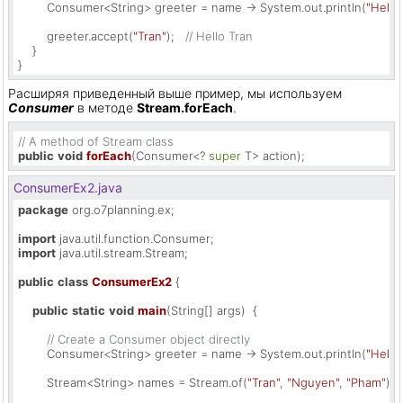
        Consumer<String> greeter = name -> System.out.println(
"Hello 
        greeter.accept(
"Tran"
);   
// Hello Tran
    }

}
Расширяя приведенный выше пример, мы используем
Consumer
в методе
Stream.forEach
.
// A method of Stream class
public
void
forEach
(Consumer<? 
super
 T> action)
;
ConsumerEx2.java
package
 org.o7planning.ex;

import
import
 java.util.stream.Stream;

public
class
ConsumerEx2
 {

public
static
void
main
(String[] args)
  {

// Create a Consumer object directly
        Consumer<String> greeter = name -> System.out.println(
"Hello 
        Stream<String> names = Stream.of(
"Tran"
, 
"Nguyen"
, 
"Pham"
);
