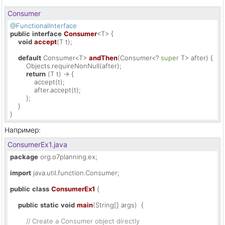
Consumer
@FunctionalInterface
public
interface
Consumer
<T> {

void
accept
(T t)
;

default
 Consumer<T> 
andThen
(Consumer<? 
super
 T> after)
 {

        Objects.requireNonNull(after);

return
 (T t) -> {

            accept(t);

            after.accept(t);

        };

    }

}
Например:
ConsumerEx1.java
package
 org.o7planning.ex;

import
 java.util.function.Consumer;

public
class
ConsumerEx1
 {

public
static
void
main
(String[] args)
  {

// Create a Consumer object directly