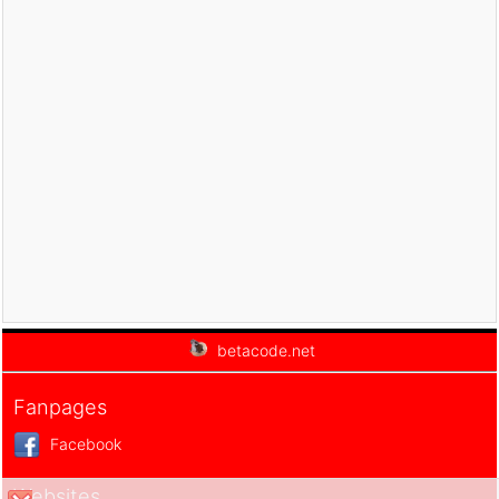
Типы данных в java
Битовые операции
Команда if else в Java
команды switch в Java
Циклы в Java
Массивы (Array) в Java
JDK Javadoc в формате CHM
Наследование и полиморфизм в Java
Руководство Java Function
Руководство Java BiFunction
Пример Java encoding и decoding с использованием
Apache Base64
Руководство Java Reflection
betacode.net
Java Удаленный вызов методов - Java RMI
Руководство Программирование Java Socket
Fanpages
Какую платформу я должен выбрать для разработки
приложений Java Desktop?
Facebook
Руководство Java Commons IO
Руководство Java Commons Email
Websites