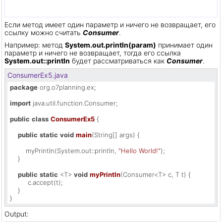
Если метод имеет один параметр и ничего не возвращает, его
ссылку можно считать
Consumer
.
Например: метод
System.out.println(param)
принимает один
параметр и ничего не возвращает, тогда его ссылка
System.out::println
будет рассматриваться как
Consumer
.
ConsumerEx5.java
package
 org.o7planning.ex;

import
 java.util.function.Consumer;

public
class
ConsumerEx5
 {

public
static
void
main
(String[] args)
 {

        myPrintln(System.out::println, 
"Hello World!"
);

    }

public
static
 <T> 
void
myPrintln
(Consumer<T> c, T t)
 {

         c.accept(t);

    }

}
Output: