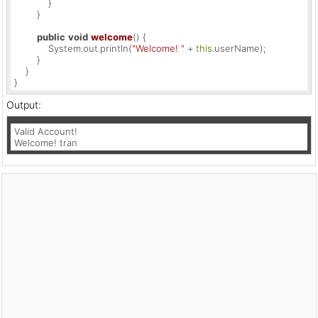
            }

        }

public
void
welcome
()
 {

            System.out.println(
"Welcome! "
 + 
this
.userName);

        }

    }

}
Output:
Valid Account!

Welcome! tran