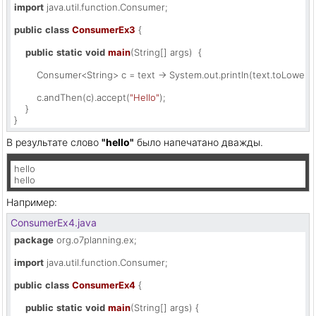
import
 java.util.function.Consumer;

public
class
ConsumerEx3
 {

public
static
void
main
(String[] args)
  {

        Consumer<String> c = text -> System.out.println(text.toLowerCas
        c.andThen(c).accept(
"Hello"
);

    }

}
В результате слово
"hello"
было напечатано дважды.
hello

hello
Например:
ConsumerEx4.java
package
 org.o7planning.ex;

import
 java.util.function.Consumer;

public
class
ConsumerEx4
 {

public
static
void
main
(String[] args)
 {
