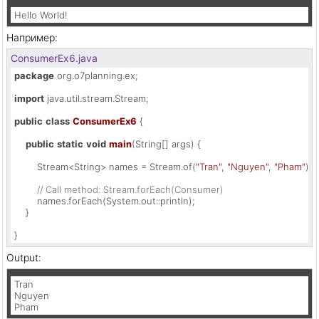
Hello World!
Например:
ConsumerEx6.java
package
 org.o7planning.ex;

import
 java.util.stream.Stream;

public
class
ConsumerEx6
 {

public
static
void
main
(String[] args)
 {

        Stream<String> names = Stream.of(
"Tran"
, 
"Nguyen"
, 
"Pham"
);

// Call method: Stream.forEach(Consumer)
        names.forEach(System.out::println);

    }

}
Output:
Tran

Nguyen

Pham