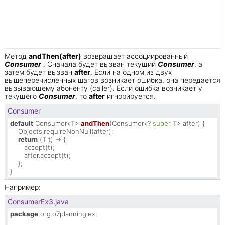
Метод
andThen(after)
возвращает ассоциированный
Consumer
. Сначала будет вызван текущий
Consumer
, а
затем будет вызван
after
. Если на одном из двух
вышеперечисленных шагов возникает ошибка, она передается
вызывающему абоненту (caller). Если ошибка возникает у
текущего
Consumer
, то
after
игнорируется.
Consumer
default
 Consumer<T> 
andThen
(Consumer<? 
super
 T> after)
 {

    Objects.requireNonNull(after);

return
 (T t) -> {

       accept(t);

       after.accept(t);

    };

}
Например:
ConsumerEx3.java
package
 org.o7planning.ex;
