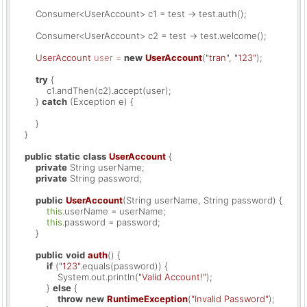
        Consumer<UserAccount> c1 = test -> test.auth();

        Consumer<UserAccount> c2 = test -> test.welcome();

UserAccount
user
=
new
UserAccount
(
"tran"
, 
"123"
);

try
 {

            c1.andThen(c2).accept(user);

        } 
catch
 (Exception e) {

        }

    }

public
static
class
UserAccount
 {

private
 String userName;

private
 String password;

public
UserAccount
(String userName, String password)
 {

this
.userName = userName;

this
.password = password;

        }

public
void
auth
()
 {

if
 (
"123"
.equals(password)) {

                System.out.println(
"Valid Account!"
);

            } 
else
 {

throw
new
RuntimeException
(
"Invalid Password"
);
