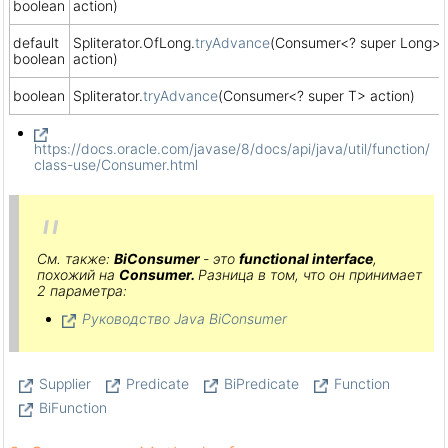
boolean
action)
default
Spliterator.OfLong.
tryAdvance
(Consumer<? super Long>
boolean
action)
boolean
Spliterator.
tryAdvance
(Consumer<? super T> action)
https://docs.oracle.com/javase/8/docs/api/java/util/function/
class-use/Consumer.html
См. также:
BiConsumer
- это
functional interface
,
похожий на
Consumer.
Разница в том, что он принимает
2 параметра:
Руководство Java BiConsumer
Supplier
Predicate
BiPredicate
Function
BiFunction