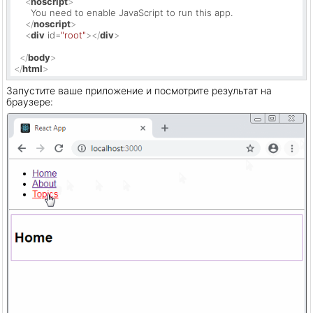
<
noscript
>
      You need to enable JavaScript to run this app.

</
noscript
>
<
div
id
=
"root"
>
</
div
>
</
body
>
</
html
>
Запустите ваше приложение и посмотрите результат на
браузере: