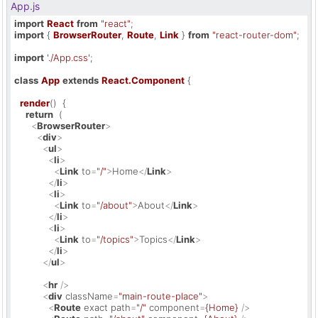
App.js
import
React
from
"react"
import
 { 
BrowserRouter
, 
Route
, 
Link
 } 
from
"react-router-dom"
;

import
'./App.css'
;

class
App
extends
React.Component
 {

render
(
)  {

return
  (

<
BrowserRouter
>
<
div
>
<
ul
>
<
li
>
<
Link
to
=
"/"
>
Home
</
Link
>
</
li
>
<
li
>
<
Link
to
=
"/about"
>
About
</
Link
>
</
li
>
<
li
>
<
Link
to
=
"/topics"
>
Topics
</
Link
>
</
li
>
</
ul
>
<
hr
 />
<
div
className
=
"main-route-place"
>
<
Route
exact
path
=
"/"
component
=
{Home}
 />