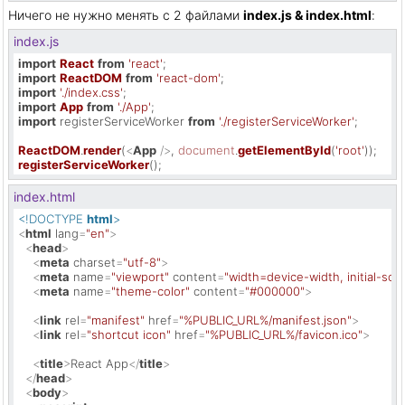
Ничего не нужно менять с 2 файлами
index.js & index.html
:
index.js
import
React
from
'react'
import
ReactDOM
from
'react-dom'
import
'./index.css'
import
App
from
'./App'
import
 registerServiceWorker 
from
'./registerServiceWorker'
;

ReactDOM
.
render
(
<
App
 />
, 
document
.
getElementById
(
'root'
registerServiceWorker
();
index.html
<!DOCTYPE 
html
>
<
html
lang
=
"en"
>
<
head
>
<
meta
charset
=
"utf-8"
>
<
meta
name
=
"viewport"
content
=
"width=device-width, initial-scal
<
meta
name
=
"theme-color"
content
=
"#000000"
>
<
link
rel
=
"manifest"
href
=
"%PUBLIC_URL%/manifest.json"
>
<
link
rel
=
"shortcut icon"
href
=
"%PUBLIC_URL%/favicon.ico"
>
<
title
>
React App
</
title
>
</
head
>
<
body
>