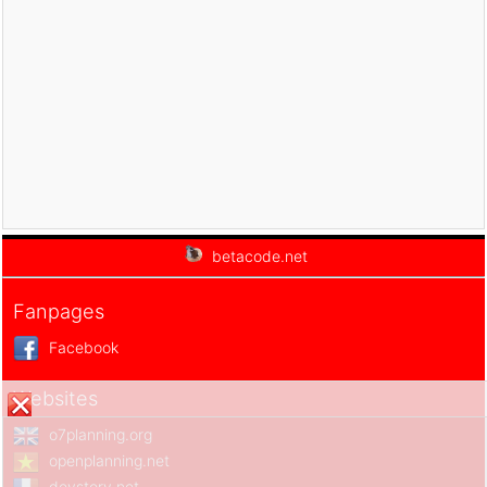
Progressive Web Application With React
Jumpstart
Mastering Modern Web Development Using
React
Complete React JS web developer with ES6 -
Build 10 projects
GraphQL with React: The Complete Developers
Guide
Perfect React JS Course - Understand Relevant
Details
Learning React Reusable Components
Learn by Example : ReactJS
betacode.net
Learn React JS from scratch: Create hands on
projects
Fanpages
The Complete React Native + Hooks Course
[2020 Edition]
Facebook
ReactJS and Flux: Learn By Building 10 Projects
Build Apps with ReactJS: The Complete Course
Websites
Create Web Apps with Meteor & React
Master ReactJS: Learn React JS from Scratch
o7planning.org
openplanning.net
devstory.net