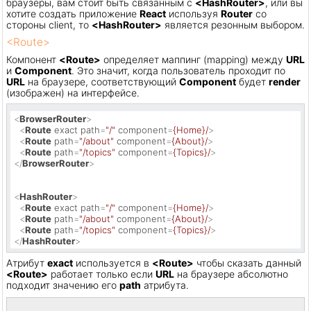
браузеры, вам стоит быть связанным с
<HashRouter>
, или вы
хотите создать приложение
React
используя
Router
со
стороны client, то
<HashRouter>
является резонным выбором.
<Route>
Компонент
<Route>
определяет маппинг (mapping) между
URL
и
Component
. Это значит, когда пользователь проходит по
URL
на браузере, соответствующий
Component
будет
render
(изображен) на интерфейсе.
<
BrowserRouter
>
<
Route
exact
path
=
"/"
component
=
{Home}/
>
<
Route
path
=
"/about"
component
=
{About}/
>
<
Route
path
=
"/topics"
component
=
{Topics}/
>
</
BrowserRouter
>
<
HashRouter
>
<
Route
exact
path
=
"/"
component
=
{Home}/
>
<
Route
path
=
"/about"
component
=
{About}/
>
<
Route
path
=
"/topics"
component
=
{Topics}/
>
</
HashRouter
>
Атрибут
exact
используется в
<Route>
чтобы сказать данный
<Route>
работает только если
URL
на браузере абсолютно
подходит значению его
path
атрибута.