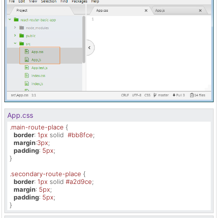
App.css
.main-route-place
 {

border
: 
1px
 solid  
#bb8fce
;

margin
:
3px
;

padding
: 
5px
;

}

.secondary-route-place
 {

border
: 
1px
 solid 
#a2d9ce
;

margin
: 
5px
;

padding
: 
5px
;

}