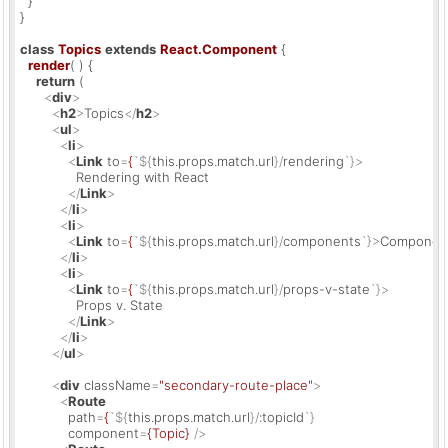
  }

}

class
Topics
extends
React.Component
 {

render
(
) {

return
 (

<
div
>
<
h2
>
Topics
</
h2
>
<
ul
>
<
li
>
<
Link
to
=
{
`${
this.props.match.url
}/
rendering
`}>
              Rendering with React

</
Link
>
</
li
>
<
li
>
<
Link
to
=
{
`${
this.props.match.url
}/
components
`}>
Componen
</
li
>
<
li
>
<
Link
to
=
{
`${
this.props.match.url
}/
props-v-state
`}>
              Props v. State

</
Link
>
</
li
>
</
ul
>
<
div
className
=
"secondary-route-place"
>
<
Route
path
=
{
`${
this.props.match.url
}/
:topicId
`}

component
=
{Topic}
 />