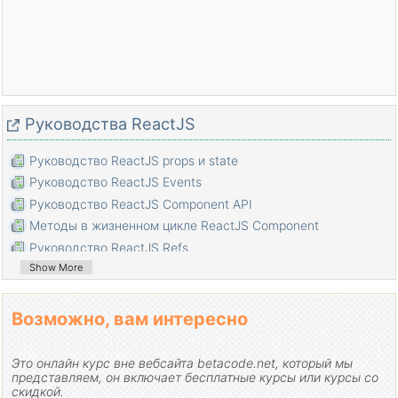
Pуководства ReactJS
Руководство ReactJS props и state
Руководство ReactJS Events
Руководство ReactJS Component API
Методы в жизненном цикле ReactJS Component
Руководство ReactJS Refs
Show More
Руководство ReactJS Lists и Keys
Руководство ReactJS Form
Понимание ReactJS Router с примером на стороне клиента
Возможно, вам интересно
Введение в Redux
Простой пример с React и Redux на стороне клиента
Это онлайн курс вне вебсайта betacode.net, который мы
представляем, он включает бесплатные курсы или курсы со
Руководство React-Transition-Group API
скидкой.