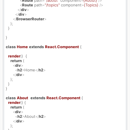
<
Route
path
=
"/about"
component
=
{About}
 />
<
Route
path
=
"/topics"
component
=
{Topics}
 />
</
div
>
</
div
>
</
BrowserRouter
>
    );

  }

}

class
Home
extends
React.Component
 {

render
(
)  {

return
 (

<
div
>
<
h2
>
Home
</
h2
>
</
div
>
    );

  }

}

class
About
extends
React.Component
 {

render
(
) {

return
 (

<
div
>
<
h2
>
About
</
h2
>
</
div
>
    );
