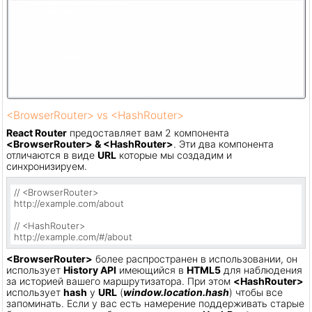
<BrowserRouter> vs <HashRouter>
React Router
предоставляет вам 2 компонента
<BrowserRouter> & <HashRouter>
. Эти два компонента
отличаются в виде
URL
которые мы создадим и
синхронизируем.
// <BrowserRouter>

http://example.com/about

// <HashRouter>

http://example.com/#/about
<BrowserRouter>
более распространен в использовании, он
использует
History API
имеющийся в
HTML5
для наблюдения
за историей вашего маршрутизатора. При этом
<HashRouter>
использует
hash
у
URL
(
window.location.hash
) чтобы все
запоминать. Если у вас есть намерение поддерживать старые