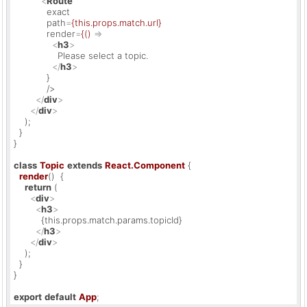
<
Route
exact
path
=
{this.props.match.url}
render
=
{()
 =>
<
h3
>
                Please select a topic.

</
h3
>
            }

            />

</
div
>
</
div
>
    );

  }

}

class
Topic
extends
React.Component
 {

render
(
)  {

return
 (

<
div
>
<
h3
>
          {this.props.match.params.topicId}

</
h3
>
</
div
>
    );

  }

}

export
default
App
;