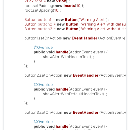
VBox
root
=
new
VBox
();

		root.setPadding(
new
Insets
(
10
));

		root.setSpacing(
10
);

Button
button1
=
new
Button
(
"Warning Alert"
);

Button
button2
=
new
Button
(
"Warning Alert with default
Button
button3
=
new
Button
(
"Warning Alert without Hea
		button1.setOnAction(
new
EventHandler
<ActionEvent>() {

@Override
public
void
handle
(ActionEvent event)
 {

				showAlertWithHeaderText();

			}

		});

		button2.setOnAction(
new
EventHandler
<ActionEvent>() {
@Override
public
void
handle
(ActionEvent event)
 {

				showAlertWithDefaultHeaderText();

			}

		});

		button3.setOnAction(
new
EventHandler
<ActionEvent>() {
@Override
public
void
handle
(ActionEvent event)
 {
