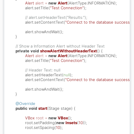
Alert
alert
=
new
Alert
(AlertType.INFORMATION);

		alert.setTitle(
"Test Connection"
);

// alert.setHeaderText("Results:");
		alert.setContentText(
"Connect to the database successful
		alert.showAndWait();

	}

// Show a Information Alert without Header Text
private
void
showAlertWithoutHeaderText
()
 {

Alert
alert
=
new
Alert
(AlertType.INFORMATION);

		alert.setTitle(
"Test Connection"
);

// Header Text: null
		alert.setHeaderText(
null
);

		alert.setContentText(
"Connect to the database successful
		alert.showAndWait();

	}

@Override
public
void
start
(Stage stage)
 {

VBox
root
=
new
VBox
();

		root.setPadding(
new
Insets
(
10
));

		root.setSpacing(
10
);
