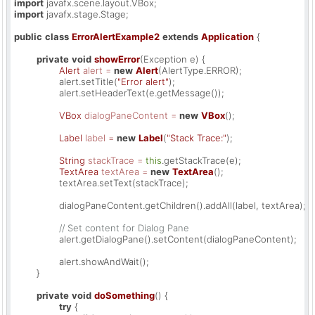
import
import
 javafx.stage.Stage;

public
class
ErrorAlertExample2
extends
Application
 {

private
void
showError
(Exception e)
 {

Alert
alert
=
new
Alert
(AlertType.ERROR);

		alert.setTitle(
"Error alert"
);

		alert.setHeaderText(e.getMessage());

VBox
dialogPaneContent
=
new
VBox
();

Label
label
=
new
Label
(
"Stack Trace:"
);

String
stackTrace
=
this
.getStackTrace(e);

TextArea
textArea
=
new
TextArea
();

		textArea.setText(stackTrace);

		dialogPaneContent.getChildren().addAll(label, textArea);

// Set content for Dialog Pane
		alert.getDialogPane().setContent(dialogPaneContent);

		alert.showAndWait();

	}

private
void
doSomething
()
 {

try
 {
