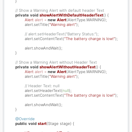
	}

// Show a Warning Alert with default header Text
private
void
showAlertWithDefaultHeaderText
()
 {

Alert
alert
=
new
Alert
(AlertType.WARNING);

		alert.setTitle(
"Warning alert"
);

// alert.setHeaderText("Battery Status:");
		alert.setContentText(
"The battery charge is low!"
);

		alert.showAndWait();

	}

// Show a Warning Alert without Header Text
private
void
showAlertWithoutHeaderText
()
 {

Alert
alert
=
new
Alert
(AlertType.WARNING);

		alert.setTitle(
"Warning alert"
);

// Header Text: null
		alert.setHeaderText(
null
);

		alert.setContentText(
"The battery charge is low!"
);

		alert.showAndWait();

	}

@Override
public
void
start
(Stage stage)
 {
