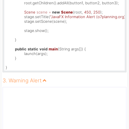
		root.getChildren().addAll(button1, button2, button3);

Scene
scene
=
new
Scene
(root, 
450
, 
250
);

		stage.setTitle(
"JavaFX Information Alert (o7planning.org)"
);
		stage.setScene(scene);

		stage.show();

	}

public
static
void
main
(String args[])
 {

		launch(args);

	}

}
3. Warning Alert