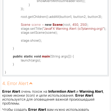
				showAlertWithoutHeaderText();

			}

		});

		root.getChildren().addAll(button1, button2, button3);

Scene
scene
=
new
Scene
(root, 
450
, 
250
);

		stage.setTitle(
"JavaFX Warning Alert (o7planning.org)"
);

		stage.setScene(scene);

		stage.show();

	}

public
static
void
main
(String args[])
 {

		launch(args);

	}

}
4. Error Alert
Error Alert
очень похож на
Informtion Alert
и
Warning Alert
,
кроме иконки (icon) и цели использования.
Error Alert
используется для оповещения важной произошедшей
проблемы.
Чтобы создать
Error Alert
вам нужно использовать