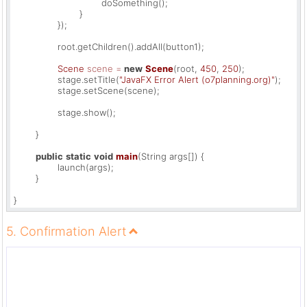
				doSomething();

			}

		});

		root.getChildren().addAll(button1);

Scene
scene
=
new
Scene
(root, 
450
, 
250
);

		stage.setTitle(
"JavaFX Error Alert (o7planning.org)"
);

		stage.setScene(scene);

		stage.show();

	}

public
static
void
main
(String args[])
 {

		launch(args);

	}

}
5. Confirmation Alert