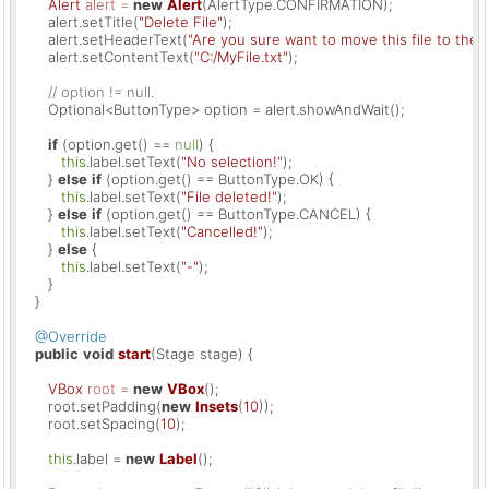
Alert
alert
=
new
Alert
(AlertType.CONFIRMATION);

      alert.setTitle(
"Delete File"
);

      alert.setHeaderText(
"Are you sure want to move this file to the 
      alert.setContentText(
"C:/MyFile.txt"
);

// option != null.
      Optional<ButtonType> option = alert.showAndWait();

if
 (option.get() == 
null
) {

this
.label.setText(
"No selection!"
);

      } 
else
if
 (option.get() == ButtonType.OK) {

this
.label.setText(
"File deleted!"
);

      } 
else
if
 (option.get() == ButtonType.CANCEL) {

this
.label.setText(
"Cancelled!"
);

      } 
else
 {

this
.label.setText(
"-"
);

      }

   }

@Override
public
void
start
(Stage stage)
 {

VBox
root
=
new
VBox
();

      root.setPadding(
new
Insets
(
10
));

      root.setSpacing(
10
);

this
.label = 
new
Label
();
