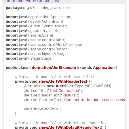
InformationAlertExample.java
package
 org.o7planning.javafx.alert;

import
import
import
import
import
import
import
import
import
import
 javafx.stage.Stage;

public
class
InformationAlertExample
extends
Application
 {

// Show a Information Alert with header Text
private
void
showAlertWithHeaderText
()
 {

Alert
alert
=
new
Alert
(AlertType.INFORMATION);

		alert.setTitle(
"Test Connection"
);

		alert.setHeaderText(
"Results:"
);

		alert.setContentText(
"Connect to the database successful
		alert.showAndWait();

	}

// Show a Information Alert with default header Text
private
void
showAlertWithDefaultHeaderText
()
 {
