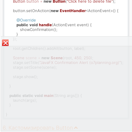
Button
button
=
new
Button
(
"Click here to delete file"
);

      button.setOnAction(
new
EventHandler
<ActionEvent>() {

@Override
public
void
handle
(ActionEvent event)
 {

            showConfirmation();

         }

      });

      root.getChildren().addAll(button, label);

Scene
scene
=
new
Scene
(root, 
450
, 
250
);

      stage.setTitle(
"JavaFX Confirmation Alert (o7planning.org)"
);

      stage.setScene(scene);

      stage.show();

   }

public
static
void
main
(String args[])
 {

      launch(args);

   }

}
6. Кастомизировать Button