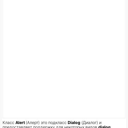
Класс
Alert
(Алерт) это подкласс
Dialog
(Диалог) и
предоставляет поддержку для некоторых видов
dialog