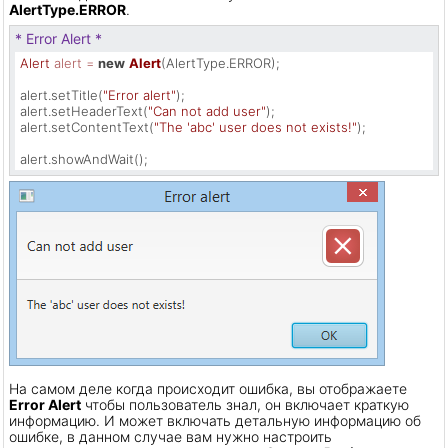
AlertType.ERROR
.
* Error Alert *
Alert
alert
=
new
Alert
(AlertType.ERROR);

alert.setTitle(
"Error alert"
);

alert.setHeaderText(
"Can not add user"
);

alert.setContentText(
"The 'abc' user does not exists!"
);

alert.showAndWait();
На самом деле когда происходит ошибка, вы отображаете
Error Alert
чтобы пользователь знал, он включает краткую
информацию. И может включать детальную информацию об
ошибке, в данном случае вам нужно настроить