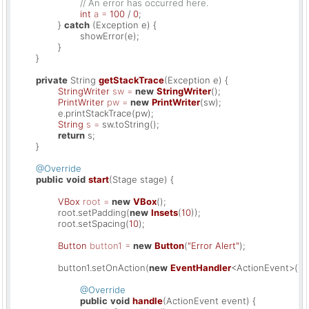
// An error has occurred here.
int
a
=
100
 / 
0
;

		} 
catch
 (Exception e) {

			showError(e);

		}

	}

private
 String 
getStackTrace
(Exception e)
 {

StringWriter
sw
=
new
StringWriter
();

PrintWriter
pw
=
new
PrintWriter
(sw);

		e.printStackTrace(pw);

String
s
=
 sw.toString();

return
 s;

	}

@Override
public
void
start
(Stage stage)
 {

VBox
root
=
new
VBox
();

		root.setPadding(
new
Insets
(
10
));

		root.setSpacing(
10
);

Button
button1
=
new
Button
(
"Error Alert"
);

		button1.setOnAction(
new
EventHandler
<ActionEvent>() {

@Override
public
void
handle
(ActionEvent event)
 {
