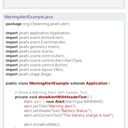
WarningAlertExample.java
package
 org.o7planning.javafx.alert;

import
import
import
import
import
import
import
import
import
import
 javafx.stage.Stage;

public
class
WarningAlertExample
extends
Application
 {

// Show a Warning Alert with header Text
private
void
showAlertWithHeaderText
()
 {

Alert
alert
=
new
Alert
(AlertType.WARNING);

		alert.setTitle(
"Warning alert"
);

		alert.setHeaderText(
"Battery Status:"
);

		alert.setContentText(
"The battery charge is low!"
);

		alert.showAndWait();
