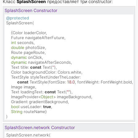
Класс
SplashScreen
предоставляет три constructor:
SplashScreen Constructor
@protected
SplashScreen(

    {Color loaderColor,

    Future navigateAfterFuture,

int
 seconds,

double
 photoSize,

    Route pageRoute,

dynamic
 onClick,

dynamic
 navigateAfterSeconds,

    Text title: 
const
 Text(
''
),

    Color backgroundColor: Colors.white,

    TextStyle styleTextUnderTheLoader:

const
 TextStyle(fontSize: 
18.0
, fontWeight: FontWeight.bold, col
    Image image,

    Text loadingText: 
const
 Text(
""
),

    ImageProvider<
Object
> imageBackground,

    Gradient gradientBackground,

bool
 useLoader: 
true
,

String
 routeName}

)
SplashScreen.network Constructor
SplashScreen.network(
