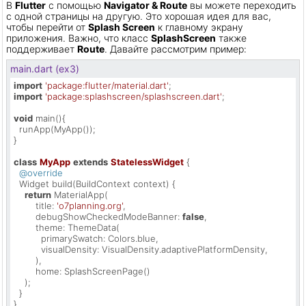
В
Flutter
с помощью
Navigator & Route
вы можете переходить
с одной страницы на другую. Это хорошая идея для вас,
чтобы перейти от
Splash Screen
к главному экрану
приложения. Важно, что класс
SplashScreen
также
поддерживает
Route
. Давайте рассмотрим пример:
main.dart (ex3)
import
'package:flutter/material.dart'
import
'package:splashscreen/splashscreen.dart'
;

void
 main(){

  runApp(MyApp());

}

class
MyApp
extends
StatelessWidget
{

@override
  Widget build(BuildContext context) {

return
 MaterialApp(

        title: 
'o7planning.org'
,

        debugShowCheckedModeBanner: 
false
,

        theme: ThemeData(

          primarySwatch: Colors.blue,

          visualDensity: VisualDensity.adaptivePlatformDensity,

        ),

        home: SplashScreenPage()

    );

  }

}
