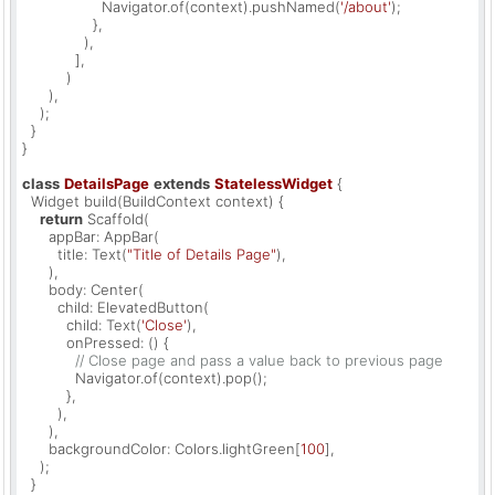
                  Navigator.of(context).pushNamed(
'/about'
);

                },

              ),

            ],

          )

      ),

    );

  }

}

class
DetailsPage
extends
StatelessWidget
{

  Widget build(BuildContext context) {

return
 Scaffold(

      appBar: AppBar(

        title: Text(
"Title of Details Page"
),

      ),

      body: Center(

        child: ElevatedButton(

          child: Text(
'Close'
),

          onPressed: () {

// Close page and pass a value back to previous page
            Navigator.of(context).pop();

          },

        ),

      ),

      backgroundColor: Colors.lightGreen[
100
],

    );

  }
