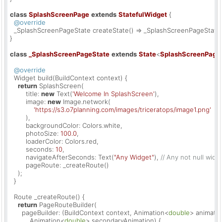
class
SplashScreenPage
extends
StatefulWidget
{

@override
  _SplashScreenPageState createState() => _SplashScreenPageState()
}

class
_SplashScreenPageState
extends
State
<
SplashScreenPage
@override
  Widget build(BuildContext context) {

return
 SplashScreen(

        title: 
new
 Text(
'Welcome In SplashScreen'
),

        image: 
new
 Image.network(

'https://s3.o7planning.com/images/triceratops/image1.png'
        ),

        backgroundColor: Colors.white,

        photoSize: 
100.0
,

        loaderColor: Colors.red,

        seconds: 
10
,

        navigateAfterSeconds: Text(
"Any Widget"
), 
// Any not null widg
        pageRoute: _createRoute()

    );

  }

  Route _createRoute() {

return
 PageRouteBuilder(

      pageBuilder: (BuildContext context, Animation<
double
> animatio
          Animation<
double
> secondaryAnimation) {
