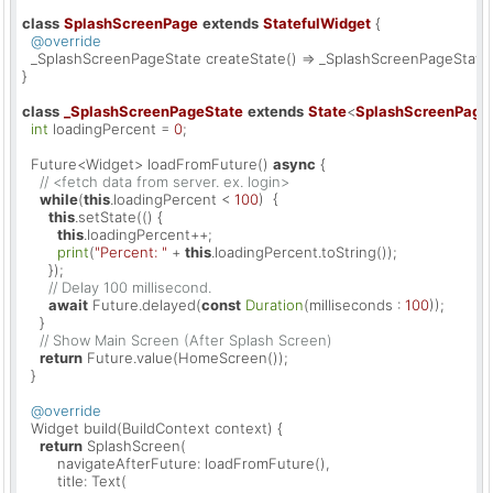
class
SplashScreenPage
extends
StatefulWidget
{

@override
  _SplashScreenPageState createState() => _SplashScreenPageState()
}

class
_SplashScreenPageState
extends
State
<
SplashScreenPage
int
 loadingPercent = 
0
;

  Future<Widget> loadFromFuture() 
async
 {

// <fetch data from server. ex. login>
while
(
this
.loadingPercent < 
100
)  {

this
.setState(() {

this
.loadingPercent++;

print
(
"Percent: "
 + 
this
.loadingPercent.toString());

      });

// Delay 100 millisecond.
await
 Future.delayed(
const
Duration
(milliseconds : 
100
));

    }

// Show Main Screen (After Splash Screen)
return
 Future.value(HomeScreen());

  }

@override
  Widget build(BuildContext context) {

return
 SplashScreen(

        navigateAfterFuture: loadFromFuture(),

        title: Text(
