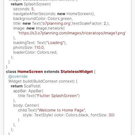
return
 SplashScreen(

      seconds: 
5
,

      navigateAfterSeconds: 
new
 HomeScreen(),

      backgroundColor: Colors.green,

      title: 
new
 Text(
'o7planning.org'
,textScaleFactor: 
2
,),

      image: 
new
 Image.network(

'https://s3.o7planning.com/images/triceratops/image1.png'
      ),

      loadingText: Text(
"Loading"
),

      photoSize: 
110.0
,

      loaderColor: Colors.red,

    );

  }

class
HomeScreen
extends
StatelessWidget
{

@override
  Widget build(BuildContext context) {

return
 Scaffold(

      appBar: AppBar(

          title:Text(
"Flutter SplashScreen"
)

      ),

      body: Center(

          child:Text(
"Welcome to Home Page"
,

              style: TextStyle( color: Colors.black, fontSize: 
30
)

          )

      ),

    );

  }
