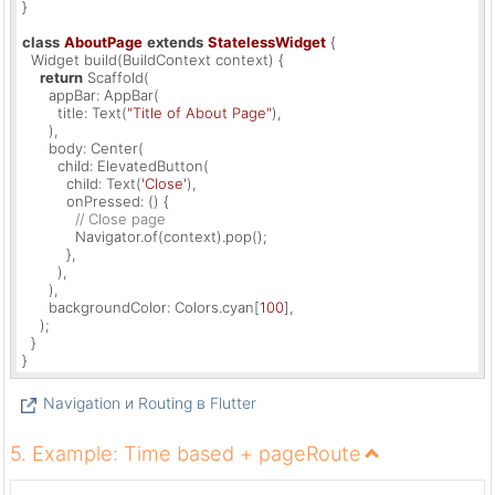
}

class
AboutPage
extends
StatelessWidget
{

  Widget build(BuildContext context) {

return
 Scaffold(

      appBar: AppBar(

        title: Text(
"Title of About Page"
),

      ),

      body: Center(

        child: ElevatedButton(

          child: Text(
'Close'
),

          onPressed: () {

// Close page
            Navigator.of(context).pop();

          },

        ),

      ),

      backgroundColor: Colors.cyan[
100
],

    );

  }

}
Navigation и Routing в Flutter
5. Example: Time based + pageRoute