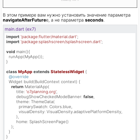
В этом примере вам нужно установить значение параметра
navigateAfterFuture
e, а не параметра
seconds
.
main.dart (ex7)
import
'package:flutter/material.dart'
import
'package:splashscreen/splashscreen.dart'
;

void
 main(){

  runApp(MyApp());

}

class
MyApp
extends
StatelessWidget
{

@override
  Widget build(BuildContext context) {

return
 MaterialApp(

        title: 
'o7planning.org'
,

        debugShowCheckedModeBanner: 
false
,

        theme: ThemeData(

          primarySwatch: Colors.blue,

          visualDensity: VisualDensity.adaptivePlatformDensity,

        ),

        home: SplashScreenPage()

    );

  }

}
