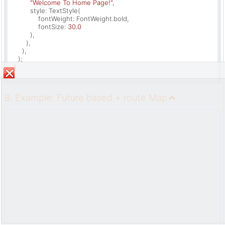
"Welcome To Home Page!"
,

          style: TextStyle(

              fontWeight: FontWeight.bold,

              fontSize: 
30.0
          ),

        ),

      ),

    );

  }

}
8. Example: Future based + route Map