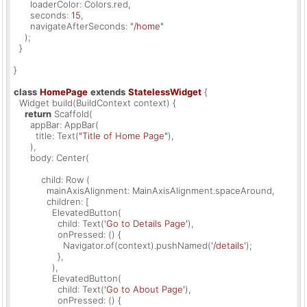
      loaderColor: Colors.red,

      seconds: 
15
,

      navigateAfterSeconds: 
"/home"
    );

  }

}

class
HomePage
extends
StatelessWidget
{

  Widget build(BuildContext context) {

return
 Scaffold(

      appBar: AppBar(

        title: Text(
"Title of Home Page"
),

      ),

      body: Center(

          child: Row (

            mainAxisAlignment: MainAxisAlignment.spaceAround,

            children: [

              ElevatedButton(

                child: Text(
'Go to Details Page'
),

                onPressed: () {

                  Navigator.of(context).pushNamed(
'/details'
);

                },

              ),

              ElevatedButton(

                child: Text(
'Go to About Page'
),

                onPressed: () {
