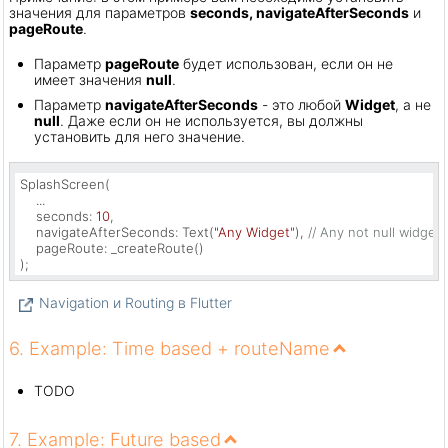
значения для параметров
seconds, navigateAfterSeconds
и
pageRoute
.
Параметр
pageRoute
будет использован, если он не
имеет значения
null
.
Параметр
navigateAfterSeconds
- это любой
Widget
, а не
null
. Даже если он не используется, вы должны
установить для него значение.
SplashScreen(

    ...

    seconds: 
10
,

    navigateAfterSeconds: Text(
"Any Widget"
), 
// Any not null widget.
    pageRoute: _createRoute()

);
Navigation и Routing в Flutter
6. Example: Time based + routeName
TODO
7. Example: Future based