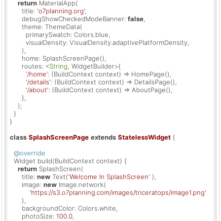
return
 MaterialApp(

      title: 
'o7planning.org'
,

      debugShowCheckedModeBanner: 
false
,

      theme: ThemeData(

        primarySwatch: Colors.blue,

        visualDensity: VisualDensity.adaptivePlatformDensity,

      ),

      home: SplashScreenPage(),

      routes: <
String
, WidgetBuilder>{

'/home'
: (BuildContext context) => HomePage(),

'/details'
: (BuildContext context) => DetailsPage(),

'/about'
: (BuildContext context) => AboutPage(),

      },

    );

  }

}

class
SplashScreenPage
extends
StatelessWidget
{

@override
  Widget build(BuildContext context) {

return
 SplashScreen(

      title: 
new
 Text(
'Welcome In SplashScreen'
 ),

      image: 
new
 Image.network(

'https://s3.o7planning.com/images/triceratops/image1.png'
      ),

      backgroundColor: Colors.white,

      photoSize: 
100.0
,
