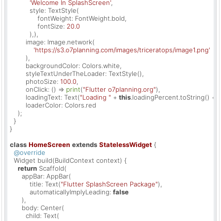
'Welcome In SplashScreen'
,

          style: TextStyle(

              fontWeight: FontWeight.bold,

              fontSize: 
20.0
          ),),

        image: Image.network(

'https://s3.o7planning.com/images/triceratops/image1.png'
        ),

        backgroundColor: Colors.white,

        styleTextUnderTheLoader: TextStyle(),

        photoSize: 
100.0
,

        onClick: () => 
print
(
"Flutter o7planning.org"
),

        loadingText: Text(
"Loading "
 + 
this
.loadingPercent.toString() +
"
        loaderColor: Colors.red

    );

  }

}

class
HomeScreen
extends
StatelessWidget
{

@override
  Widget build(BuildContext context) {

return
 Scaffold(

      appBar: AppBar(

          title: Text(
"Flutter SplashScreen Package"
),

          automaticallyImplyLeading: 
false
      ),

      body: Center(

        child: Text(
