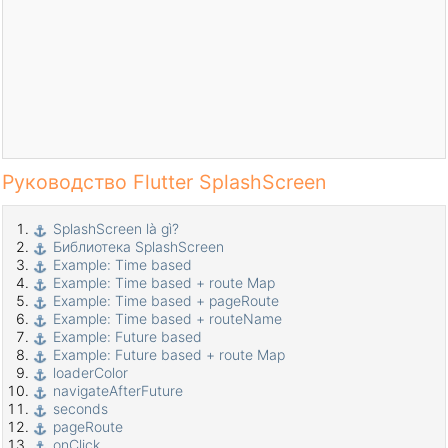
Руководство Flutter SplashScreen
SplashScreen là gì?
Библиотека SplashScreen
Example: Time based
Example: Time based + route Map
Example: Time based + pageRoute
Example: Time based + routeName
Example: Future based
Example: Future based + route Map
loaderColor
navigateAfterFuture
seconds
pageRoute
onClick