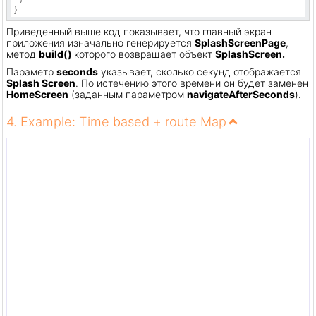
}
Приведенный выше код показывает, что главный экран
приложения изначально генерируется
SplashScreenPage
,
метод
build()
которого возвращает объект
SplashScreen.
Параметр
seconds
указывает, сколько секунд отображается
Splash Screen
. По истечению этого времени он будет заменен
HomeScreen
(заданным параметром
navigateAfterSeconds
).
4. Example: Time based + route Map