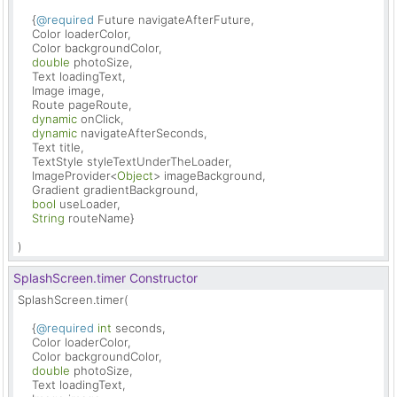
    {
@required
 Future navigateAfterFuture,

    Color loaderColor,

    Color backgroundColor,

double
 photoSize,

    Text loadingText,

    Image image,

    Route pageRoute,

dynamic
 onClick,

dynamic
 navigateAfterSeconds,

    Text title,

    TextStyle styleTextUnderTheLoader,

    ImageProvider<
Object
> imageBackground,

    Gradient gradientBackground,

bool
 useLoader,

String
 routeName}

)
SplashScreen.timer Constructor
SplashScreen.timer(

    {
@required
int
 seconds,

    Color loaderColor,

    Color backgroundColor,

double
 photoSize,

    Text loadingText,
