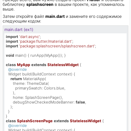
библиотеку
splashscreen
в вашем проекте, как упоминалось
выше.
Затем откройте файл
main.dart
и замените его содержимое
следующим кодом:
main.dart (ex1)
import
'dart:async'
import
'package:flutter/material.dart'
import
'package:splashscreen/splashscreen.dart'
;

void
 main() { runApp(MyApp()); }

class
MyApp
extends
StatelessWidget
{

@override
  Widget build(BuildContext context) {

return
 MaterialApp(

      theme: ThemeData(

        primarySwatch: Colors.blue,

      ),

      home: SplashScreenPage(),

      debugShowCheckedModeBanner: 
false
,

    );

  }

class
SplashScreenPage
extends
StatelessWidget
{

@override
  Widget build(BuildContext context) {
