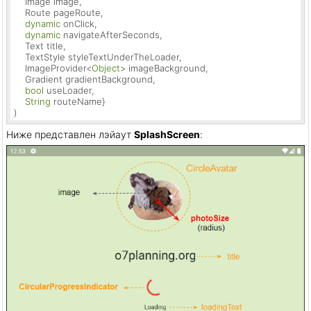
    Image image,

    Route pageRoute,

dynamic
 onClick,

dynamic
 navigateAfterSeconds,

    Text title,

    TextStyle styleTextUnderTheLoader,

    ImageProvider<
Object
> imageBackground,

    Gradient gradientBackground,

bool
 useLoader,

String
 routeName}

)
Ниже представлен лэйаут
SplashScreen
: