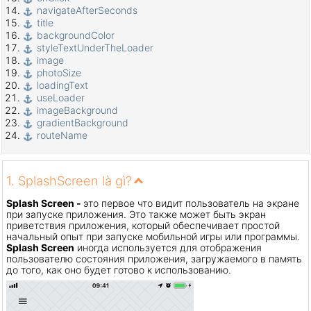
navigateAfterSeconds
title
backgroundColor
styleTextUnderTheLoader
image
photoSize
loadingText
useLoader
imageBackground
gradientBackground
routeName
1. SplashScreen là gì?
Splash Screen -
это первое что видит пользователь на экране
при запуске приложения. Это также может быть экран
приветствия приложения, который обеспечивает простой
начальный опыт при запуске мобильной игры или программы.
Splash Screen
иногда используется для отображения
пользователю состояния приложения, загружаемого в память
до того, как оно будет готово к использованию.