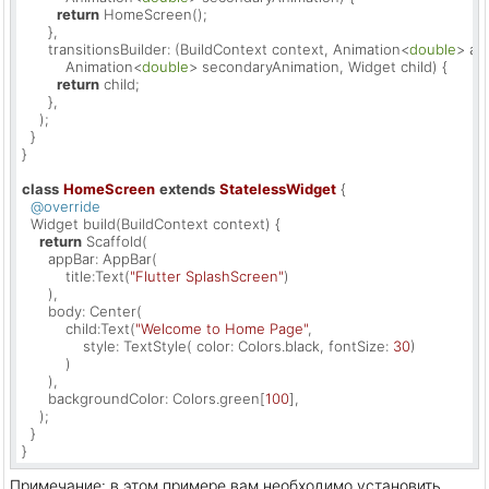
return
 HomeScreen();

      },

      transitionsBuilder: (BuildContext context, Animation<
double
> an
          Animation<
double
> secondaryAnimation, Widget child) {

return
 child;

      },

    );

  }

}

class
HomeScreen
extends
StatelessWidget
{

@override
  Widget build(BuildContext context) {

return
 Scaffold(

      appBar: AppBar(

          title:Text(
"Flutter SplashScreen"
)

      ),

      body: Center(

          child:Text(
"Welcome to Home Page"
,

              style: TextStyle( color: Colors.black, fontSize: 
30
)

          )

      ),

      backgroundColor: Colors.green[
100
],

    );

  }

}
Примечание: в этом примере вам необходимо установить