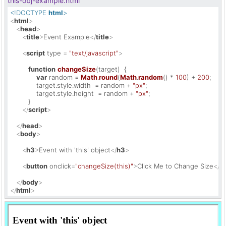
this-obj-example.html
<!DOCTYPE 
html
>
<
html
>
<
head
>
<
title
>
Event Example
</
title
>
<
script
type
 = 
"text/javascript"
>
function
changeSize
(
target
)  {

var
 random = 
Math
.
round
(
Math
.
random
() * 
100
) + 
200
;

             target.
style
.
width
  = random + 
"px"
;

             target.
style
.
height
  = random + 
"px"
;

         }

</
script
>
</
head
>
<
body
>
<
h3
>
Event with 'this' object
</
h3
>
<
button
onclick
=
"changeSize(this)"
>
Click Me to Change Size
</
b
</
body
>
</
html
>