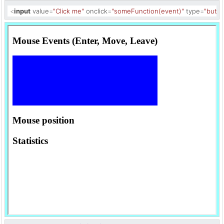
<
input
value
=
"Click me"
onclick
=
"someFunction(event)"
type
=
"butto