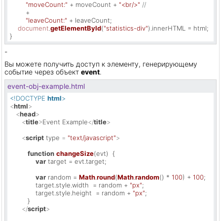
"moveCount:"
 + moveCount + 
"<br/>"
//
        +

"leaveCount:"
 + leaveCount;

document
.
getElementById
(
"statistics-div"
).
innerHTML
 = html;

}
-
Вы можете получить доступ к элементу, генерирующему
событие через объект
event
.
event-obj-example.html
<!DOCTYPE 
html
>
<
html
>
<
head
>
<
title
>
Event Example
</
title
>
<
script
type
 = 
"text/javascript"
>
function
changeSize
(
evt
)  {

var
 target = evt.
target
;

var
 random = 
Math
.
round
(
Math
.
random
() * 
100
) + 
100
;

             target.
style
.
width
  = random + 
"px"
;

             target.
style
.
height
  = random + 
"px"
;

         }

</
script
>