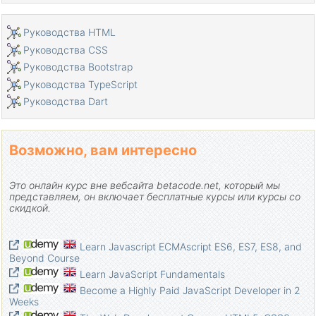
Массивы (Array) в JavaScript
Циклы в JavaScript
Pуководства HTML
Руководство JavaScript Function
Pуководства CSS
Руководство JavaScript Number
Pуководства Bootstrap
Руководство JavaScript Boolean
Pуководства TypeScript
Руководство JavaScript String
Pуководства Dart
Заявление if/else в JavaScript
Заявление Switch в JavaScript
Возможно, вам интересно
Обработка ошибок в JavaScript
Руководство JavaScript Date
Это онлайн курс вне вебсайта betacode.net, который мы
Руководство JavaScript Module
представляем, он включает бесплатные курсы или курсы со
Функция setTimeout и setInterval в JavaScript
скидкой.
Руководство Javascript Form Validation
Руководство JavaScript Web Cookie
Learn Javascript ECMAscript ES6, ES7, ES8, and
Ключевое слово void в JavaScript
Beyond Course
Классы и объекты в JavaScript
Learn JavaScript Fundamentals
Become a Highly Paid JavaScript Developer in 2
Техника симулирования класса и наследственности в
Weeks
JavaScript