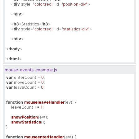
<
div
style
=
"color:red;"
id
=
"position-div"
>
</
div
>
<
h3
>
Statistics
</
h3
>
<
div
style
=
"color:red;"
id
=
"statistics-div"
>
</
div
>
</
body
>
</
html
>
mouse-events-example.js
var
 enterCount = 
0
var
 moveCount = 
0
var
 leaveCount = 
0
;

function
mouseleaveHandler
(
evt
) {

    leaveCount += 
1
;

showPosition
(evt);

showStatistics
();

}

function
mouseenterHandler
(
evt
) {
