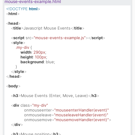
mouse-events-example.html
<!DOCTYPE 
html
>
<
html
>
<
head
>
<
title
>
Javascript Mouse Events
</
title
>
<
script
src
=
"mouse-events-example.js"
>
</
script
>
<
style
>
.my-div
 {

width
: 
290px
;

height
: 
100px
;

background
: blue;

        }

</
style
>
</
head
>
<
body
>
<
h3
>
Mouse Events (Enter, Move, Leave)
</
h3
>
<
div
class
=
"my-div"
onmouseenter
=
"mouseenterHandler(event)"
onmouseleave
=
"mouseleaveHandler(event)"
onmousemove
=
"mousemoveHandler(event)"
>
</
div
>
<
h3
>
Mouse position
</
h3
>