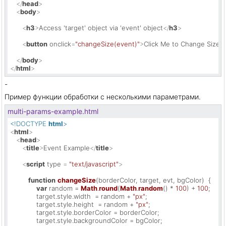
</
head
>
<
body
>
<
h3
>
Access 'target' object via 'event' object
</
h3
>
<
button
onclick
=
"changeSize(event)"
>
Click Me to Change Size
</
</
body
>
</
html
>
-
Пример функции обработки с несколькими параметрами.
multi-params-example.html
<!DOCTYPE 
html
>
<
html
>
<
head
>
<
title
>
Event Example
</
title
>
<
script
type
 = 
"text/javascript"
>
function
changeSize
(
borderColor, target, evt, bgColor
)  {

var
 random = 
Math
.
round
(
Math
.
random
() * 
100
) + 
100
;

             target.
style
.
width
  = random + 
"px"
;

             target.
style
.
height
  = random + 
"px"
;

             target.
style
.
borderColor
 = borderColor;

             target.
style
.
backgroundColor
 = bgColor;
