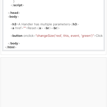
         }

</
script
>
</
head
>
<
body
>
<
h3
>
A Handler has multiple parameters
</
h3
>
<
a
href
=
""
>
Reset
</
a
>
<
br
/>
<
br
/>
<
button
onclick
=
"changeSize('red', this, event, 'green')"
>
Click M
</
body
>
</
html
>