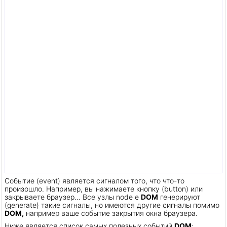
Событие (event) является сигналом того, что что-то
произошло. Например, вы нажимаете кнопку (button) или
закрываете браузер... Все узлы node e
DOM
генерируют
(generate) такие сигналы, но имеются другие сигналы помимо
DOM,
например ваше событие закрытия окна браузера.
Ниже является список самых полезных событий
DOM
: