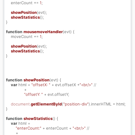
    enterCount += 
1
;

showPosition
(evt);

showStatistics
();

}

function
mousemoveHandler
(
evt
) {

    moveCount += 
1
;

showPosition
(evt);

showStatistics
();

}

function
showPosition
(
evt
) {

var
 html = 
"offsetX: "
 + evt.
offsetX
 +
"<br/>"
//
               +

"offsetY: "
 + evt.
offsetY
;

document
.
getElementById
(
"position-div"
).
innerHTML
 = html;

}

function
showStatistics
(
) {

var
 html =

"enterCount:"
 + enterCount + 
"<br/>"
//
        +
