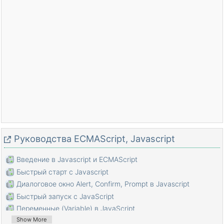
Pуководства ECMAScript, Javascript
Введение в Javascript и ECMAScript
Быстрый старт с Javascript
Диалоговое окно Alert, Confirm, Prompt в Javascript
Быстрый запуск с JavaScript
Переменные (Variable) в JavaScript
Show More
Битовые операции