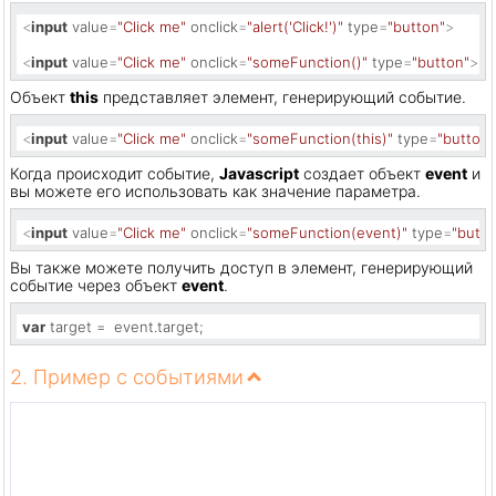
<
input
value
=
"Click me"
onclick
=
"alert('Click!')"
type
=
"button"
>
<
input
value
=
"Click me"
onclick
=
"someFunction()"
type
=
"button"
>
Объект
this
представляет элемент, генерирующий событие.
<
input
value
=
"Click me"
onclick
=
"someFunction(this)"
type
=
"button"
Когда происходит событие,
Javascript
создает объект
event
и
вы можете его использовать как значение параметра.
<
input
value
=
"Click me"
onclick
=
"someFunction(event)"
type
=
"butto
Вы также можете получить доступ в элемент, генерирующий
событие через объект
event
.
var
 target =  event.
target
;
2. Пример с событиями