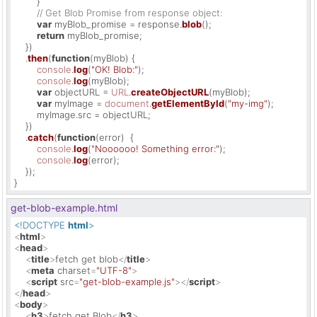
        }

// Get Blob Promise from response object:
var
 myBlob_promise = response.
blob
();

return
 myBlob_promise;

    })

    .
then
(
function
(
myBlob
) {

console
.
log
(
"OK! Blob:"
);

console
.
log
(myBlob);

var
 objectURL = 
URL
.
createObjectURL
(myBlob);

var
 myImage = 
document
.
getElementById
(
"my-img"
);

        myImage.
src
 = objectURL;

    })

    .
catch
(
function
(
error
)  {

console
.
log
(
"Noooooo! Something error:"
);

console
.
log
(error);

    });

}
get-blob-example.html
<!DOCTYPE 
html
>
<
html
>
<
head
>
<
title
>
fetch get blob
</
title
>
<
meta
charset
=
"UTF-8"
>
<
script
src
=
"get-blob-example.js"
>
</
script
>
</
head
>
<
body
>
<
h3
>
fetch get Blob
</
h3
>