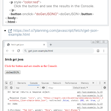
<
p
style
=
"color:red"
>
         Click the button and see the results in the Console.

</
p
>
<
button
onclick
=
"doGetJSON()"
>
doGetJSON
</
button
>
</
body
>
</
html
>
https://ex1.o7planning.com/javascript/fetch/get-json-
example.html