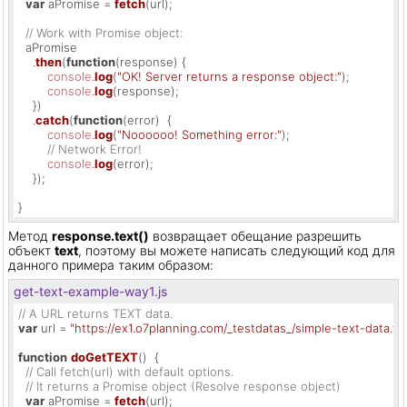
var
 aPromise = 
fetch
(url);

// Work with Promise object:
  aPromise

    .
then
(
function
(
response
) {

console
.
log
(
"OK! Server returns a response object:"
);

console
.
log
(response);

    })

    .
catch
(
function
(
error
)  {

console
.
log
(
"Noooooo! Something error:"
);

// Network Error!
console
.
log
(error);

    });

}
Метод
response.text()
возвращает обещание разрешить
объект
text
, поэтому вы можете написать следующий код для
данного примера таким образом:
get-text-example-way1.js
// A URL returns TEXT data.
var
 url = 
"https://ex1.o7planning.com/_testdatas_/simple-text-data.txt
function
doGetTEXT
(
)  {

// Call fetch(url) with default options.
// It returns a Promise object (Resolve response object)
var
 aPromise = 
fetch
(url);
