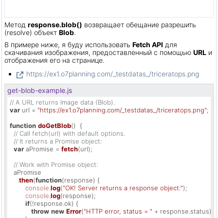
Метод
response.blob()
возвращает обещание разрешить
(resolve) объект
Blob
.
В примере ниже, я буду использовать
Fetch API
для
скачивания изображения, предоставленный с помощью
URL
и
отображения его на странице.
https://ex1.o7planning.com/_testdatas_/triceratops.png
get-blob-example.js
// A URL returns Image data (Blob).
var
 url = 
"https://ex1.o7planning.com/_testdatas_/triceratops.png"
;

function
doGetBlob
(
)  {

// Call fetch(url) with default options.
// It returns a Promise object:
var
 aPromise = 
fetch
(url);

// Work with Promise object:
  aPromise

    .
then
(
function
(
response
) {

console
.
log
(
"OK! Server returns a response object:"
);

console
.
log
(response);

if
(!response.
ok
) {

throw
new
Error
(
"HTTP error, status = "
 + response.
status
);
