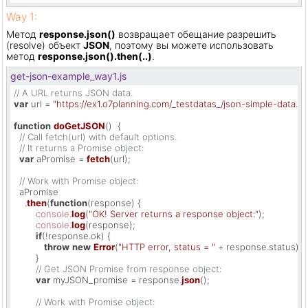
Way 1:
Метод
response.json()
возвращает обещание разрешить
(resolve) объект
JSON
, поэтому вы можете использовать
метод
response.json().then(..)
.
get-json-example_way1.js
// A URL returns JSON data.
var
 url = 
"https://ex1.o7planning.com/_testdatas_/json-simple-data.js
function
doGetJSON
(
)  {

// Call fetch(url) with default options.
// It returns a Promise object:
var
 aPromise = 
fetch
(url);

// Work with Promise object:
  aPromise

    .
then
(
function
(
response
) {

console
.
log
(
"OK! Server returns a response object:"
);

console
.
log
(response);

if
(!response.
ok
) {

throw
new
Error
(
"HTTP error, status = "
 + response.
status
);

        }

// Get JSON Promise from response object:
var
 myJSON_promise = response.
json
();

// Work with Promise object: