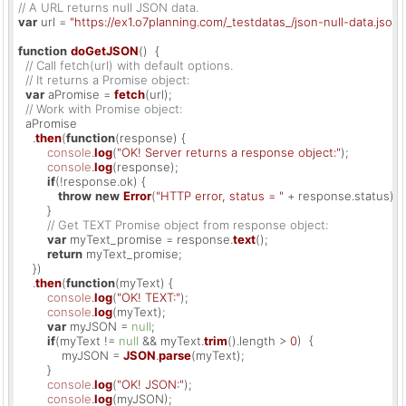
// A URL returns null JSON data.
var
 url = 
"https://ex1.o7planning.com/_testdatas_/json-null-data.json"
;
function
doGetJSON
(
)  {

// Call fetch(url) with default options.
// It returns a Promise object:
var
 aPromise = 
fetch
(url);

// Work with Promise object:
  aPromise

    .
then
(
function
(
response
) {

console
.
log
(
"OK! Server returns a response object:"
);

console
.
log
(response);

if
(!response.
ok
) {

throw
new
Error
(
"HTTP error, status = "
 + response.
status
);

        }

// Get TEXT Promise object from response object:
var
 myText_promise = response.
text
();

return
 myText_promise;

    })

    .
then
(
function
(
myText
) {

console
.
log
(
"OK! TEXT:"
);

console
.
log
(myText);

var
 myJSON = 
null
; 

if
(myText != 
null
 && myText.
trim
().
length
 > 
0
)  {

            myJSON = 
JSON
.
parse
(myText);

        }

console
.
log
(
"OK! JSON:"
);

console
.
log
(myJSON);
