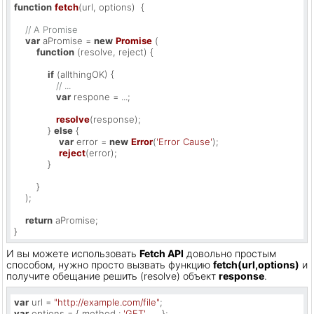
function
fetch
(
url, options
)  {

// A Promise
var
 aPromise = 
new
Promise
 (

function
 (
resolve, reject
) {

if
 (allthingOK) {

// ...
var
 respone = ...;

resolve
(response);

            } 
else
 {

var
 error = 
new
Error
(
'Error Cause'
);

reject
(error);

            }

        }

    );

return
 aPromise;

}
И вы можете использовать
Fetch API
довольно простым
способом, нужно просто вызвать функцию
fetch(url,options)
и
получите обещание решить (resolve) объект
response
.
var
 url = 
"http://example.com/file"
var
 options = { method : 
'GET'
, .... };
