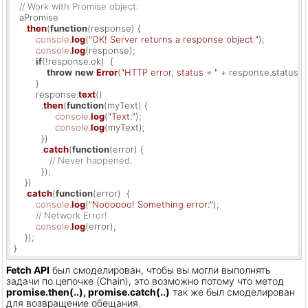
// Work with Promise object:
  aPromise

    .
then
(
function
(
response
) {

console
.
log
(
"OK! Server returns a response object:"
);

console
.
log
(response);

if
(!response.
ok
)  {

throw
new
Error
(
"HTTP error, status = "
 + response.
status
);

        }

        response.
text
()

          .
then
(
function
(
myText
) {

console
.
log
(
"Text:"
);

console
.
log
(myText);

          })

          .
catch
(
function
(
error
) {

// Never happened.
          });

    })

    .
catch
(
function
(
error
)  {

console
.
log
(
"Noooooo! Something error:"
);

// Network Error!
console
.
log
(error);

    });

}
Fetch API
был смоделирован, чтобы вы могли выполнять
задачи по цепочке (Chain), это возможно потому что метод
promise.then(..), promise.catch(..)
так же был смоделирован
для возвращение обещания.