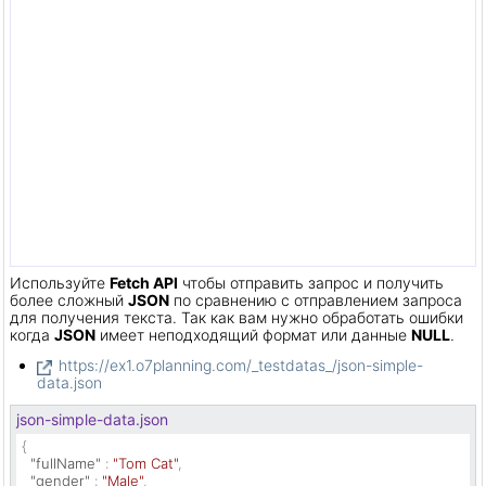
Используйте
Fetch API
чтобы отправить запрос и получить
более сложный
JSON
по сравнению с отправлением запроса
для получения текста. Так как вам нужно обработать ошибки
когда
JSON
имеет неподходящий формат или данные
NULL
.
https://ex1.o7planning.com/_testdatas_/json-simple-
data.json
json-simple-data.json
{
"fullName"
:
"Tom Cat"
,
"gender"
:
"Male"
,