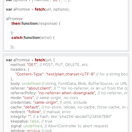
var
 aPromise = 
fetch
(url, options);

aPromise

    .
then
(
function
(
response
) {

    })

    .
catch
(
function
(
error
) {

    });
var
 aPromise = 
fetch
(url, {

method
: 
"GET"
, 
// POST, PUT, DELETE, etc.
headers
: {

"Content-Type"
: 
"text/plain;charset=UTF-8"
// for a string bod
    },

body
: 
undefined
// string, FormData, Blob, BufferSource, or URL
referrer
: 
"about:client"
, 
// "" for no-referrer, or an url from the cur
referrerPolicy
: 
"no-referrer-when-downgrade"
, 
// no-referrer, orig
mode
: 
"cors"
, 
// same-origin, no-cors
credentials
: 
"same-origin"
, 
// omit, include
cache
: 
"default"
, 
// no-store, reload, no-cache, force-cache, or on
redirect
: 
"follow"
, 
// manual, error
integrity
: 
""
, 
// a hash, like "sha256-abcdef1234567890"
keepalive
: 
false
, 
// true
signal
: 
undefined
, 
// AbortController to abort request
window
: 
window
// null