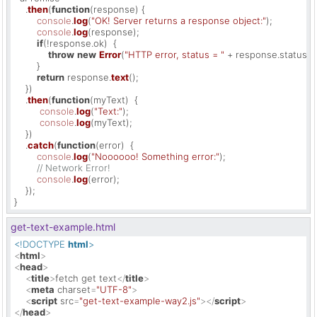
    .
then
(
function
(
response
) {

console
.
log
(
"OK! Server returns a response object:"
);

console
.
log
(response);

if
(!response.
ok
)  {

throw
new
Error
(
"HTTP error, status = "
 + response.
status
);

        }

return
 response.
text
();

    })

    .
then
(
function
(
myText
)  {

console
.
log
(
"Text:"
);

console
.
log
(myText);

    })

    .
catch
(
function
(
error
)  {

console
.
log
(
"Noooooo! Something error:"
);

// Network Error!
console
.
log
(error);

    });

}
get-text-example.html
<!DOCTYPE 
html
>
<
html
>
<
head
>
<
title
>
fetch get text
</
title
>
<
meta
charset
=
"UTF-8"
>
<
script
src
=
"get-text-example-way2.js"
>
</
script
>
</
head
>