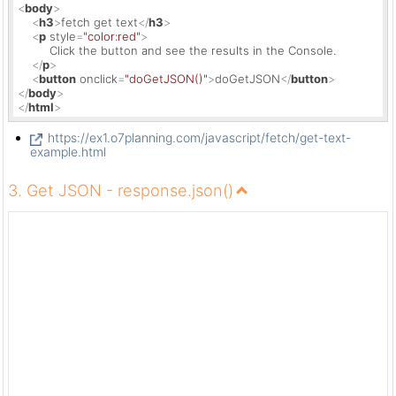
<
body
>
<
h3
>
fetch get text
</
h3
>
<
p
style
=
"color:red"
>
         Click the button and see the results in the Console.

</
p
>
<
button
onclick
=
"doGetJSON()"
>
doGetJSON
</
button
>
</
body
>
</
html
>
https://ex1.o7planning.com/javascript/fetch/get-text-
example.html
3. Get JSON - response.json()