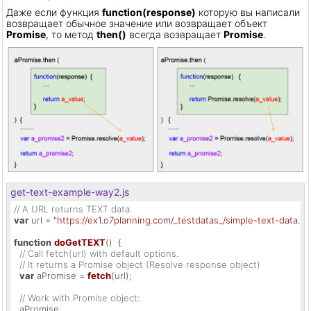
Даже если функция
function(response)
которую вы написали
возвращает обычное значение или возвращает объект
Promise
, то метод
then()
всегда возвращает
Promise
.
get-text-example-way2.js
// A URL returns TEXT data.
var
 url = 
"https://ex1.o7planning.com/_testdatas_/simple-text-data.txt
function
doGetTEXT
(
)  {

// Call fetch(url) with default options.
// It returns a Promise object (Resolve response object)
var
 aPromise = 
fetch
(url);

// Work with Promise object:
  aPromise
