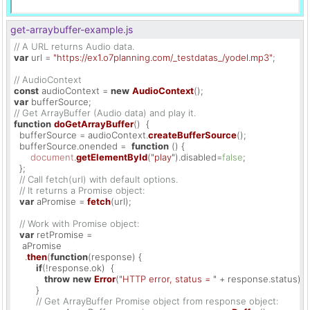
get-arraybuffer-example.js
// A URL returns Audio data.
var
 url = 
"https://ex1.o7planning.com/_testdatas_/yodel.mp3"
;

// AudioContext
const
 audioContext = 
new
AudioContext
var
// Get ArrayBuffer (Audio data) and play it.
function
doGetArrayBuffer
(
)  {

  bufferSource = audioContext.
createBufferSource
(); 

  bufferSource.
onended
 =  
function
 (
) {

document
.
getElementById
(
"play"
).
disabled
=
false
;

  };

// Call fetch(url) with default options.
// It returns a Promise object:
var
 aPromise = 
fetch
(url);

// Work with Promise object:
var
 retPromise =

   aPromise

    .
then
(
function
(
response
) {

if
(!response.
ok
)  {

throw
new
Error
(
"HTTP error, status = "
 + response.
status
);

        }

// Get ArrayBuffer Promise object from response object: