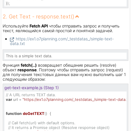
});
2. Get Text - response.text()
Используйте
Fetch API
чтобы отправить запрос и получить
текст, являющийся самой простой и понятной задачей.
https://ex1.o7planning.com/_testdatas_/simple-text-
data.txt
This is a simple text data.
Функция
fetch(..)
возвращает обещание решить (resolve)
объект
response
. Поэтому чтобы отправить запрос (request)
для получения текстовых данных вам нужно выполнить шаг 1
следующим образом:
get-text-example.js (Step 1)
// A URL returns TEXT data.
var
 url = 
"https://ex1.o7planning.com/_testdatas_/simple-text-data.txt
function
doGetTEXT
(
)  {

// Call fetch(url) with default options.
// It returns a Promise object (Resolve response object)