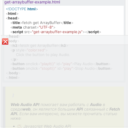
get-arraybuffer-example.html
<!DOCTYPE 
html
>
<
html
>
<
head
>
<
title
>
fetch get ArrayBuffer
</
title
>
<
meta
charset
=
"UTF-8"
>
<
script
src
=
"get-arraybuffer-example.js"
>
</
script
>
</
head
>
<
body
>
<
h3
>
fetch get ArrayBuffer
</
h3
>
<
p
style
=
"color:red"
>
         Click the button to play Audio.

</
p
>
<
button
onclick
=
"playIt()"
id
=
"play"
>
Play Audio
</
button
>
<
button
onclick
=
"stopIt()"
id
=
"play"
>
Stop Audio
</
button
>
</
body
>
</
html
>
Web Audio API
помогает вам работать с
Audio
в
среде
web
, он является большим
API
связанный с
Fetch
API.
Если вам интересно, вы можете прочитать статью
ниже:
Javascript Web Audio API