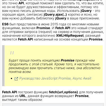
это точно
API
, который поможет вам сделать то, что вы хотите,
но он не будет дружественным и эффективным, потому что
вам нужно писать длинные коды. Использовать
jQuery
- это
хорошая идея, синтаксис
jQuery.ajax(..)
коротко и ясно, но
вам нужно добавить библиотеку
jQuery
в ваше приложение.
ES6
был представлен в июне 2015 года со многими новыми
функциями, включая
Promise
. И
Fetch API
это новый стандарт
для отправки запроса (request) на сервер и получения данных,
назначение которого аналогично
XMLHttpRequest
, разницей
является
Fetch API
написанный на основе концепции
Promise
.
Будет проще понять концепцию
Promise
прежде чем
продолжить с этой статьей. Кроме того, я настоятельно
рекомендую вам прочитать статью ниже, она абсолютно
понятна всем.
Руководство JavaScript Promise, Async Await
Fetch API
построил функцию
fetch(url,options)
для получения
данных из
URL
, данная функция возвращает
Promise
,
выглядит таким образом: