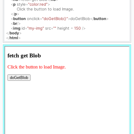
<
p
style
=
"color:red"
>
         Click the button to load Image.

</
p
>
<
button
onclick
=
"doGetBlob()"
>
doGetBlob
</
button
>
<
br
/>
<
img
id
=
"my-img"
src
=
""
height
 = 
150
 />
</
body
>
</
html
>