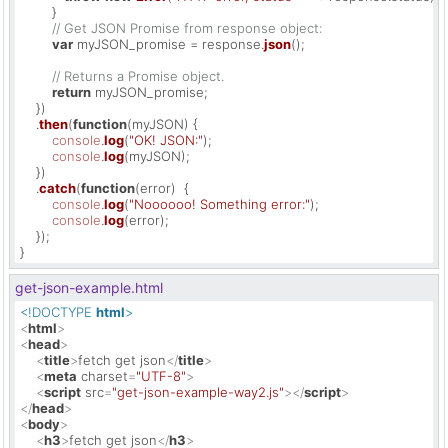
        }

// Get JSON Promise from response object:
var
 myJSON_promise = response.
json
();

// Returns a Promise object.
return
 myJSON_promise;

    })

    .
then
(
function
(
myJSON
) {

console
.
log
(
"OK! JSON:"
);

console
.
log
(myJSON);

    })

    .
catch
(
function
(
error
)  {

console
.
log
(
"Noooooo! Something error:"
);

console
.
log
(error);

    });

}
get-json-example.html
<!DOCTYPE 
html
>
<
html
>
<
head
>
<
title
>
fetch get json
</
title
>
<
meta
charset
=
"UTF-8"
>
<
script
src
=
"get-json-example-way2.js"
>
</
script
>
</
head
>
<
body
>
<
h3
>
fetch get json
</
h3
>