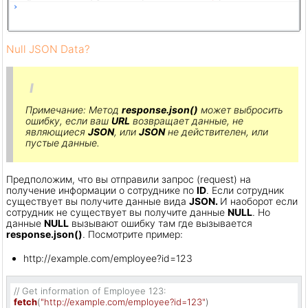
Null JSON Data?
Примечание: Метод
response.json()
может выбросить
ошибку, если ваш
URL
возвращает данные, не
являющиеся
JSON
, или
JSON
не действителен, или
пустые данные.
Предположим, что вы отправили запрос (request) на
получение информации о сотруднике по
ID
. Если сотрудник
существует вы получите данные вида
JSON.
И наоборот если
сотрудник не существует вы получите данные
NULL
. Но
данные
NULL
вызывают ошибку там где вызывается
response.json()
. Посмотрите пример:
http://example.com/employee?id=123
// Get information of Employee 123:
fetch
(
"http://example.com/employee?id=123"
)
