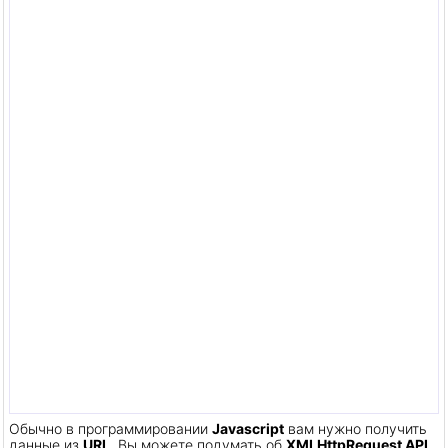
Обычно в программировании
Javascript
вам нужно получить
данные из
URL
. Вы можете подумать об
XMLHttpRequest API
,