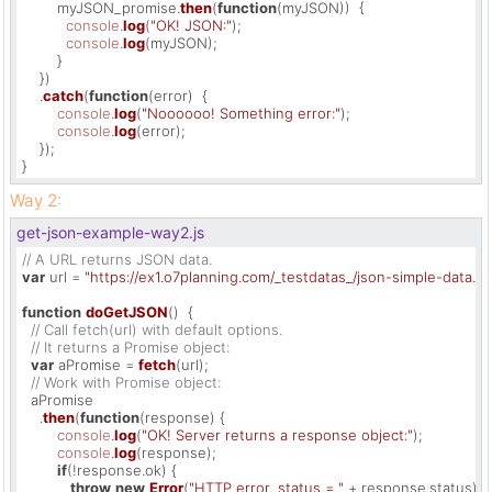
        myJSON_promise.
then
(
function
(myJSON)
)  {

console
.
log
(
"OK! JSON:"
);

console
.
log
(myJSON);

        }

    })

    .
catch
(
function
(
error
)  {

console
.
log
(
"Noooooo! Something error:"
);

console
.
log
(error);

    });

}
Way 2:
get-json-example-way2.js
// A URL returns JSON data.
var
 url = 
"https://ex1.o7planning.com/_testdatas_/json-simple-data.js
function
doGetJSON
(
)  {

// Call fetch(url) with default options.
// It returns a Promise object:
var
 aPromise = 
fetch
(url);

// Work with Promise object:
  aPromise

    .
then
(
function
(
response
) {

console
.
log
(
"OK! Server returns a response object:"
);

console
.
log
(response);

if
(!response.
ok
) {

throw
new
Error
(
"HTTP error, status = "
 + response.
status
);
