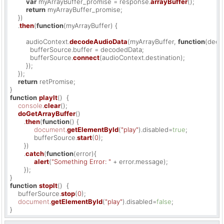
var
 myArrayBuffer_promise = response.
arrayBuffer
();

return
 myArrayBuffer_promise;

    })

    .
then
(
function
(
myArrayBuffer
) {

        audioContext.
decodeAudioData
(myArrayBuffer, 
function
(
deco
          bufferSource.
buffer
 = decodedData;

          bufferSource.
connect
(audioContext.
destination
);

        });

    });

return
 retPromise;

function
playIt
(
)  {

console
.
clear
();

doGetArrayBuffer
()

       .
then
(
function
(
) {

document
.
getElementById
(
"play"
).
disabled
=
true
;

            bufferSource.
start
(
0
);

       })

       .
catch
(
function
(
error
){

alert
(
"Something Error: "
 + error.
message
);

       });

function
stopIt
(
)  {

    bufferSource.
stop
(
0
);

document
.
getElementById
(
"play"
).
disabled
=
false
;

}