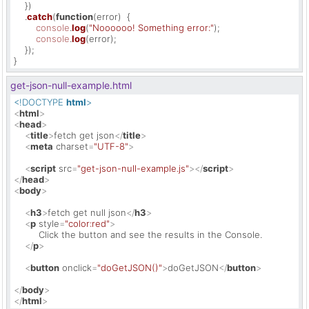
    })

    .
catch
(
function
(
error
)  {

console
.
log
(
"Noooooo! Something error:"
);

console
.
log
(error);

    });

}
get-json-null-example.html
<!DOCTYPE 
html
>
<
html
>
<
head
>
<
title
>
fetch get json
</
title
>
<
meta
charset
=
"UTF-8"
>
<
script
src
=
"get-json-null-example.js"
>
</
script
>
</
head
>
<
body
>
<
h3
>
fetch get null json
</
h3
>
<
p
style
=
"color:red"
>
         Click the button and see the results in the Console.

</
p
>
<
button
onclick
=
"doGetJSON()"
>
doGetJSON
</
button
>
</
body
>
</
html
>