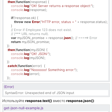
  .
then
(
function
(
response
) {

console
.
log
(
"OK! Server returns a response object:"
);

console
.
log
(response);

if
(!response.
ok
) {

throw
new
Error
(
"HTTP error, status = "
 + response.
status
);

      }

// Error if Employee 123 does not exist.
// (*** URL returns null).
var
 myJSON_promise = response.
json
(); 
// =====> Error
return
 myJSON_promise;

  })

  .
then
(
function
(
myJSON
) {

console
.
log
(
"OK! JSON:"
);

console
.
log
(myJSON);

  })

  .
catch
(
function
(
error
)  {

console
.
log
(
"Noooooo! Something error:"
);

console
.
log
(error);

  });
(Error)
SyntaxError: Unexpected end of JSON input
Используйте
response.text()
вместо
response.json()
:
get-json-null-example.js