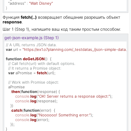
"address"
:
"Walt Disney"
}
Функция
fetch(..)
возвращает обещание разрешить объект
response
.
Шаг 1 (Step 1), напишите ваш код таким простым способом:
get-json-example.js (Step 1)
// A URL returns JSON data.
var
 url = 
"https://ex1.o7planning.com/_testdatas_/json-simple-data.js
function
doGetJSON
(
)  {

// Call fetch(url) with default options.
// It returns a Promise object:
var
 aPromise = 
fetch
(url);

// Work with Promise object:
  aPromise

    .
then
(
function
(
response
) {

console
.
log
(
"OK! Server returns a response object:"
);

console
.
log
(response);

    })

    .
catch
(
function
(
error
)  {

console
.
log
(
"Noooooo! Something error:"
);

console
.
log
(error);

    });

}