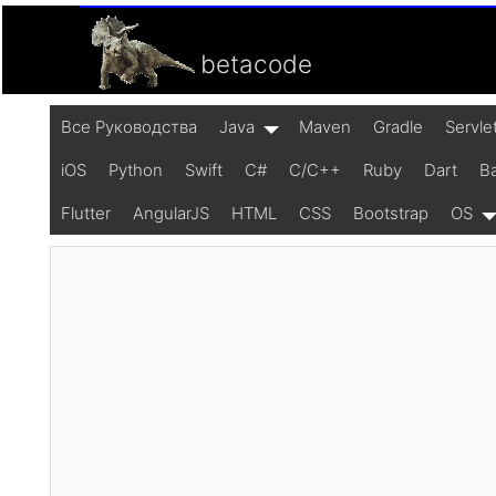
betacode
Все Pуководства
Java
Maven
Gradle
Servle
iOS
Python
Swift
C#
C/C++
Ruby
Dart
B
Flutter
AngularJS
HTML
CSS
Bootstrap
OS