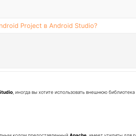
roid Project в Android Studio?
Studio
, иногда вы хотите использовать внешнюю библиотека
одным кодом предоставленный
Apache
, имеет утилиты для р