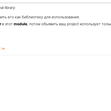
l library:
явить его как библиотеку для использования.
ar
в этот
module
, потом объявить ваш project использует толь
r