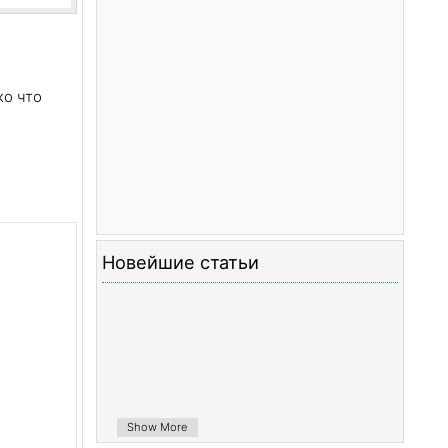
помощью TelephonyManager
Руководство Android Phone Call
Руководство Android Wifi Scanning
Руководство Android 2D Game для
начинающих
ко что
Руководство Android DialogFragment
Руководство Android
CharacterPickerDialog
Руководство Android для начинающих
- Hello Android
Использование Android Device File
Explorer
Новейшие статьи
Включить USB Debugging на
устройстве Android
Руководство Android UI Layouts
Руководство Android SMS
Руководство Android SQLite Database
Руководство Google Maps Android API
Руководство Текст в речь на Android
Show More
Руководство Android Space