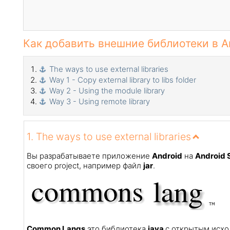
Как добавить внешние библиотеки в And
The ways to use external libraries
Way 1 - Copy external library to libs folder
Way 2 - Using the module library
Way 3 - Using remote library
1. The ways to use external libraries
Вы разрабатываете приложение
Android
на
Android 
своего project, например файл
jar
.
Common Langs
это библиотека
java
с открытым исх