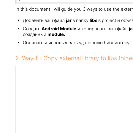
In this document I will guide you 3 ways to use the externa
Добавить ваш файл
jar
в папку
libs
в project и объ
Создать
Android Module
и копировать ваш файл
j
созданный
module.
Объявить и использовать удаленную библиотеку.
2. Way 1 - Copy external library to libs folde