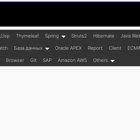
t/Jsp
Thymeleaf
Spring
Struts2
Hibernate
Java Web
atch
База данных
Oracle APEX
Report
Client
ECMAS
Browser
Git
SAP
Amazon AWS
Others