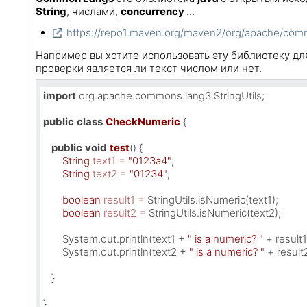
String
, числами,
concurrency
...
https://repo1.maven.org/maven2/org/apache/co
Например вы хотите использовать эту библиотеку для
проверки является ли текст числом или нет.
import
 org.apache.commons.lang3.StringUtils;

public
class
CheckNumeric
 {

public
void
test
()
 {

String
text1
=
"0123a4"
;

String
text2
=
"01234"
;

boolean
result1
=
 StringUtils.isNumeric(text1);

boolean
result2
=
 StringUtils.isNumeric(text2);

       System.out.println(text1 + 
" is a numeric? "
 + result1)
       System.out.println(text2 + 
" is a numeric? "
 + result2
   }

}