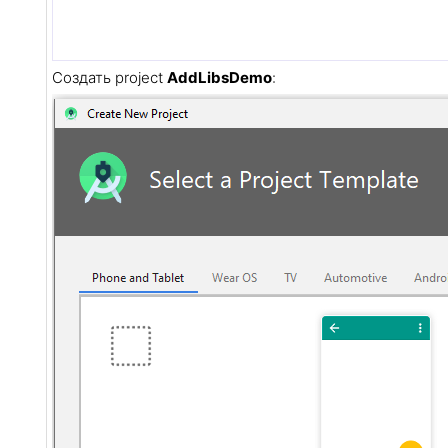
Создать project
AddLibsDemo
: