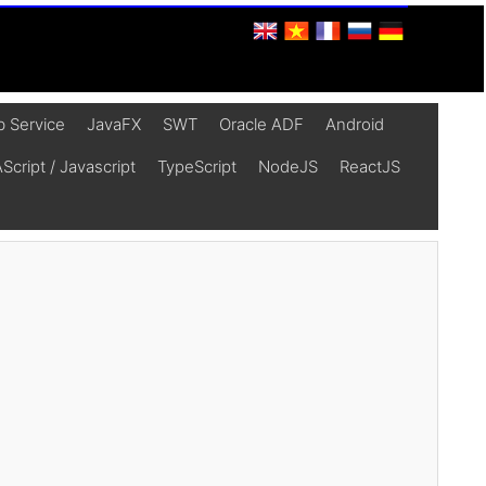
 Service
JavaFX
SWT
Oracle ADF
Android
cript / Javascript
TypeScript
NodeJS
ReactJS