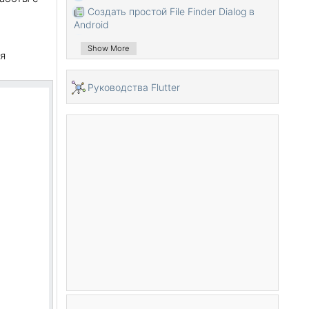
Создать простой File Finder Dialog в
Android
Руководство Android TimePickerDialog
Show More
я
Руководство Android DatePickerDialog
Что мне нужно для начала работы с
Pуководства Flutter
Android?
Установите Android Studio в Windows
Установите Intel® HAXM для Android
Studio
Руководство Android AsyncTask
Руководство Android AsyncTaskLoader
Руководство Android для начинающих
- основные примеры
Как узнать номер телефона Android
Emulator и изменить его?
Руководство Android TextInputLayout
Руководство Android CardView
Руководство Android ViewPager2
Получить номер телефона в Android с