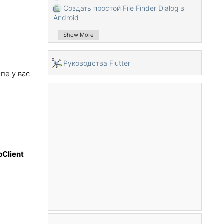
Создать простой File Finder Dialog в
Android
Руководство Android TimePickerDialog
Show More
Руководство Android DatePickerDialog
Что мне нужно для начала работы с
Pуководства Flutter
Android?
пе у вас
Установите Android Studio в Windows
Установите Intel® HAXM для Android
Studio
Руководство Android AsyncTask
Руководство Android AsyncTaskLoader
Руководство Android для начинающих
- основные примеры
pClient
Как узнать номер телефона Android
Emulator и изменить его?
Руководство Android TextInputLayout
Руководство Android CardView
Руководство Android ViewPager2
Получить номер телефона в Android с