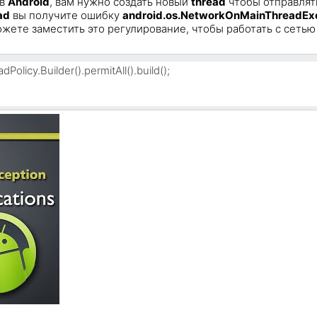
 в
Android
, вам нужно создать новый
thread
чтобы отправлят
ad
вы получите ошибку
android.os.NetworkOnMainThreadEx
ожете заместить это регулирование, чтобы работать с сетью
dPolicy.Builder().permitAll().build();
