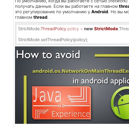
По умолчанию, когда вы работаете с сетью (network)
получать данные. Если вы работаете на главном
thre
это регулирование по умолчанию у
Android
. Но вы м
главном
thread
.
StrictMode.
ThreadPolicy
policy
=
new
StrictMode
.Threa
StrictMode.setThreadPolicy(policy);