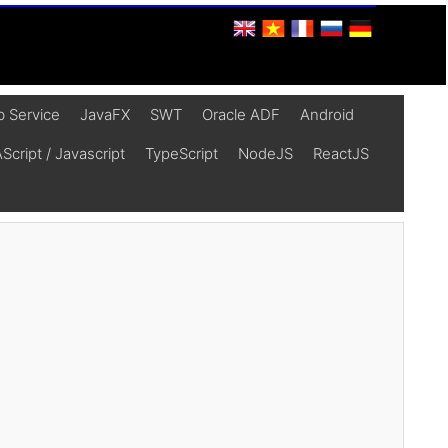
 Service
JavaFX
SWT
Oracle ADF
Android
cript / Javascript
TypeScript
NodeJS
ReactJS