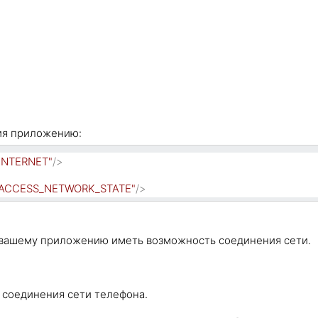
ия приложению:
.INTERNET"
/>
on.ACCESS_NETWORK_STATE"
/>
те вашему приложению иметь возможность соединения сети.
 соединения сети телефона.