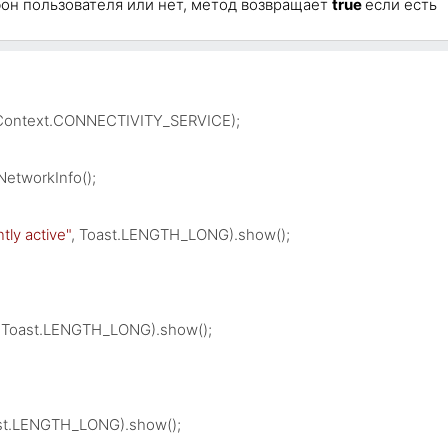
он пользователя или нет, метод возвращает
true
если есть
Context.CONNECTIVITY_SERVICE);

etworkInfo();

tly active"
, Toast.LENGTH_LONG).show();

, Toast.LENGTH_LONG).show();

st.LENGTH_LONG).show();
