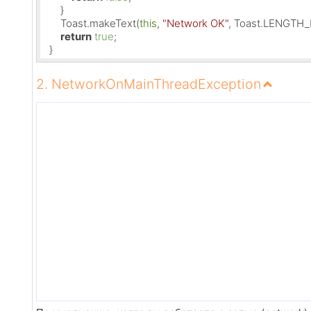
      }

      Toast.makeText(
this
, 
"Network OK"
, Toast.LENGTH_
return
true
;

  }
2. NetworkOnMainThreadException