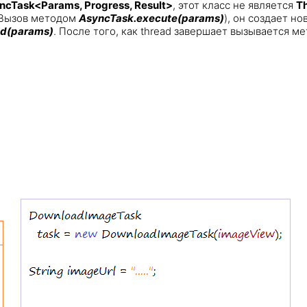
ncTask<Params, Progress, Result>
, этот класс не является
T
 (Вызов методом
AsyncTask.execute(params)
), он создает но
d(params)
. После того, как thread завершает вызывается м