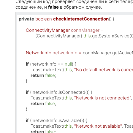
Следующий код проверяет соединен ли к сети телеф
соединение, и
false
в обратном случае.
private
boolean
checkInternetConnection
()
 {

ConnectivityManager
connManager
=
              (ConnectivityManager) 
this
.getSystemService(
NetworkInfo
networkInfo
=
 connManager.getActiveN
if
 (networkInfo == 
null
) {

          Toast.makeText(
this
, 
"No default network is curren
return
false
;

      }

if
 (!networkInfo.isConnected()) {

          Toast.makeText(
this
, 
"Network is not connected"
return
false
;

      }

if
 (!networkInfo.isAvailable()) {

          Toast.makeText(
this
, 
"Network not available"
, Toa
return
false
;
