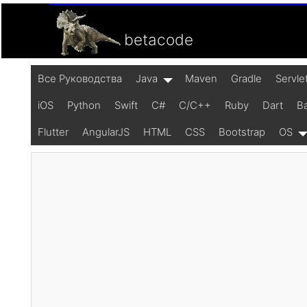
betacode
Все Pуководства
Java
Maven
Gradle
Servle
iOS
Python
Swift
C#
C/C++
Ruby
Dart
B
Flutter
AngularJS
HTML
CSS
Bootstrap
OS