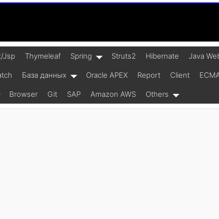
t/Jsp
Thymeleaf
Spring
Struts2
Hibernate
Java Web
atch
База данных
Oracle APEX
Report
Client
ECMAS
Browser
Git
SAP
Amazon AWS
Others